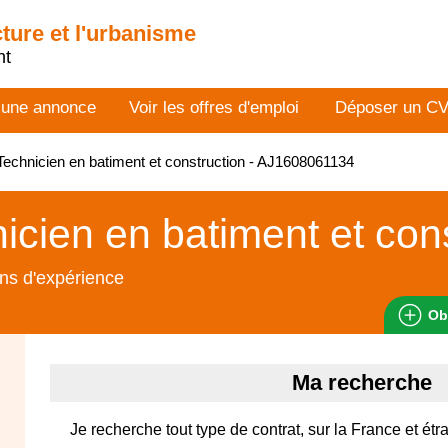
cture et l'urbanisme
nt
 une annonce
Voir les offres d'emploi
Déposer un C
echnicien en batiment et construction - AJ1608061134
icien en batiment et con
ns d'expérience
Ob
Ma recherche
Je recherche tout type de contrat, sur la France et étr