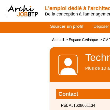
L'emploi dédié à l'archite
De la conception à l'aménageme
Sourcer un profil
Déposer
Accueil
>
Espace CVthèque
>
CV T
Techn
Plus de 10 a
Contact
Réf. AJ1608061134