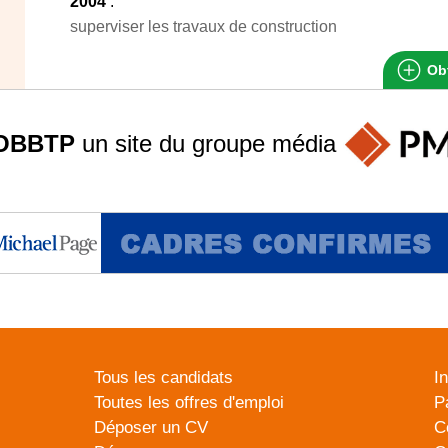
2004
:
superviser les travaux de construction
Obt
OBBTP
un site du groupe
média
Tous les candidats
I
Toutes les offres d'emploi
P
Déposer un CV
C