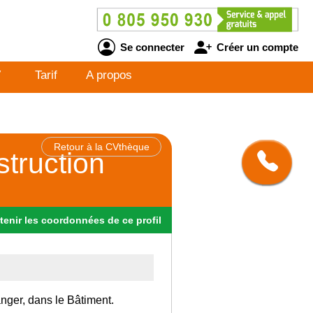
Se connecter
Créer un compte
V
Tarif
A propos
Retour à la CVthèque
struction
tenir
les
coordonnées
de ce profil
anger, dans le Bâtiment.