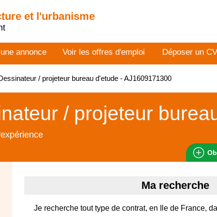
cture et l'urbanisme
nt
 une annonce
Voir les offres d'emploi
Déposer un C
essinateur / projeteur bureau d'etude - AJ1609171300
nateur / projeteur burea
'expérience
Ob
Ma recherche
Je recherche tout type de contrat, en Ile de France, d