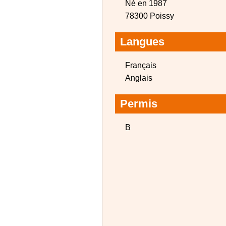
Né en 1987
78300 Poissy
Langues
Français
Anglais
Permis
B