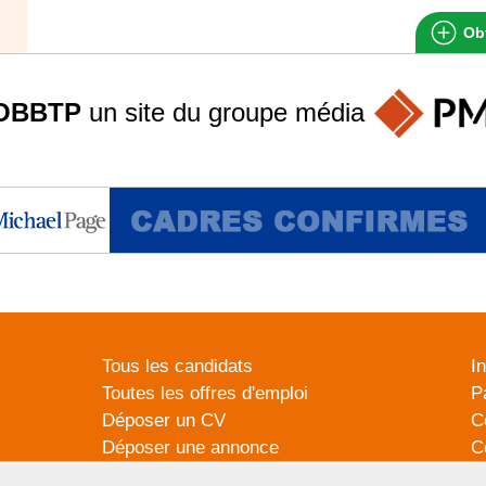
Obt
OBBTP
un site du groupe
média
Tous les candidats
I
Toutes les offres d'emploi
P
Déposer un CV
C
Déposer une annonce
C
Témoignages utilisateurs
P