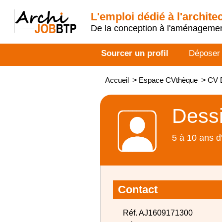
L'emploi dédié à l'archite
De la conception à l'aménageme
Sourcer un profil
Déposer
Accueil
>
Espace CVthèque
>
CV D
Dessi
5 à 10 ans d
Contact
Réf. AJ1609171300