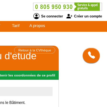
Se connecter
Créer un compte
V
Tarif
A propos
Retour à la CVthèque
u d'etude
tenir
les
coordonnées
de ce profil
ans le Bâtiment.