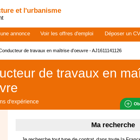
cture et l'urbanisme
nt
 une annonce
Voir les offres d'emploi
Déposer un C
onducteur de travaux en maîtrise d'oeuvre - AJ1611141126
cteur de travaux en maî
vre
ns d'expérience
Ob
Ma recherche
Je recherche tout type de contrat, dans toute la Franc