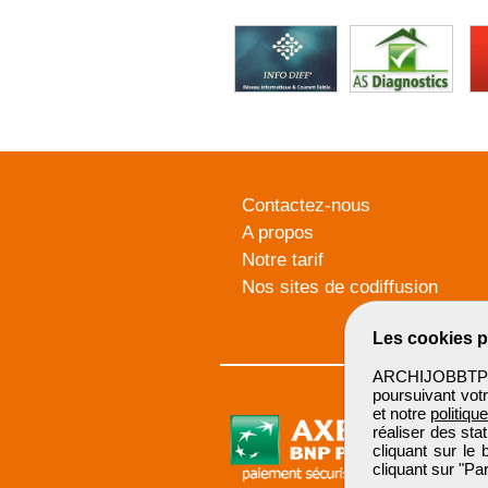
Contactez-nous
A propos
Notre tarif
Nos sites de codiffusion
Les cookies p
ARCHIJOBBTP u
poursuivant votr
et notre
politiqu
réaliser des sta
cliquant sur le
cliquant sur "P