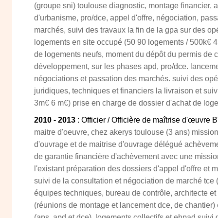
(groupe sni) toulouse diagnostic, montage financier, a
d'urbanisme, pro/dce, appel d'offre, négociation, pass
marchés, suivi des travaux la fin de la gpa sur des op
logements en site occupé (50 90 logements / 500k€ 4
de logements neufs, moment du dépôt du permis de co
développement, sur les phases apd, pro/dce. lancemen
négociations et passation des marchés. suivi des opér
juridiques, techniques et financiers la livraison et sui
3m€ 6 m€) prise en charge de dossier d'achat de log
2010 - 2013
: Officier / Officière de maîtrise d'œuvre 
maitre d'oeuvre, chez akerys toulouse (3 ans) mission
d'ouvrage et de maitrise d'ouvrage délégué achèveme
de garantie financière d'achèvement avec une mission
l'existant préparation des dossiers d'appel d'offre et 
suivi de la consultation et négociation de marché tce
équipes techniques, bureau de contrôle, architecte et
(réunions de montage et lancement dce, de chantier) é
(aps, apd et dce), logements collectifs et ehpad suivi