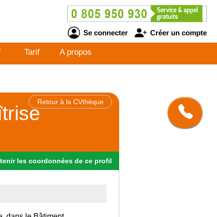
Se connecter
Créer un compte
V
Tarif
A propos
Retour à la CVthèque
trise
tenir
les
coordonnées
de ce profil
e, dans le Bâtiment.