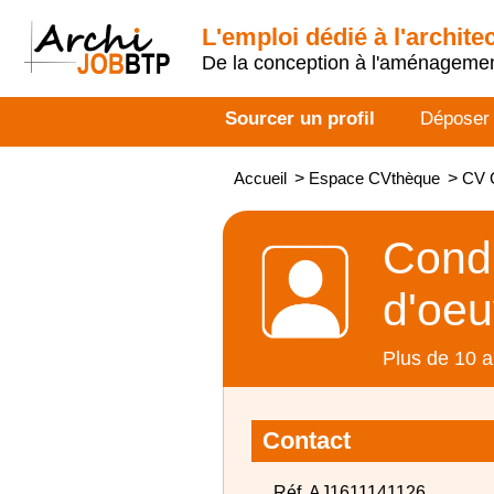
L'emploi dédié à l'archite
De la conception à l'aménageme
Sourcer un profil
Déposer
Accueil
>
Espace CVthèque
>
CV C
Condu
d'oeu
Plus de 10 a
Contact
Réf. AJ1611141126