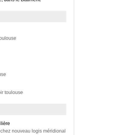
toulouse
use
r toulouse
lière
n, chez nouveau logis méridional