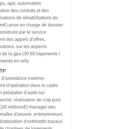
ps, apd, autorisation
ation des contrats et des
érations de réhabilitations de
m€) prise en charge de dossier
nstruire par le service
t des appels d'offres,
ations, sur les aspects
vi de la gpa (30 60 logements /
ements en vefa
BTP
 d'assistance maitrise
nt d'opération dans le cadre
 préalable d'audit sur
marché, réalisation de cctp puis
 (2/8 millions€) manager des
 maître d'oeuvre, entrepreneurs
laboration d'estimatifs travaux
 de chantiers de logements