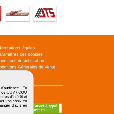
nformations légales
aramètres des cookies
onditions de publication
onditions Générales de Vente
lan du site
d'audience. En
 nos
CGV / CGU
res d'intérêt et
iser vos choix en
hanger d'avis en