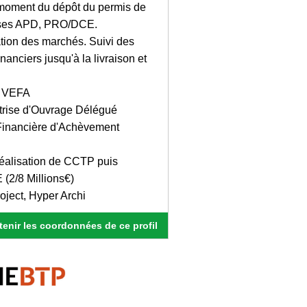
 moment du dépôt du permis de
hases APD, PRO/DCE.
tion des marchés. Suivi des
nanciers jusqu'à la livraison et
n VEFA
itrise d'Ouvrage Délégué
 Financière d'Achèvement
 réalisation de CCTP puis
 (2/8 Millions€)
roject, Hyper Archi
enir les coordonnées de ce profil