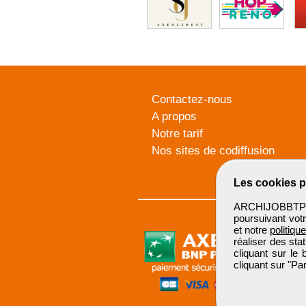
Contactez-nous
A propos
Notre tarif
Nos sites de codiffusion
Les cookies p
ARCHIJOBBTP u
poursuivant votr
et notre
politiqu
réaliser des sta
cliquant sur le
cliquant sur "P