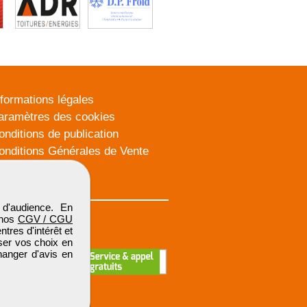
nformations légales
aramètres des cookies
onditions de publication
onditions Générales de Vente
lan du site
d'audience. En
 nos
CGV / CGU
res d'intérêt et
iser vos choix en
hanger d'avis en