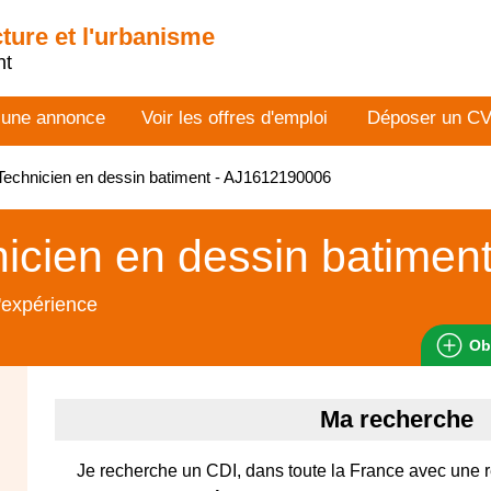
cture et l'urbanisme
nt
 une annonce
Voir les offres d'emploi
Déposer un C
echnicien en dessin batiment - AJ1612190006
icien en dessin batimen
'expérience
Ob
Ma recherche
Je recherche un CDI, dans toute la France avec une 