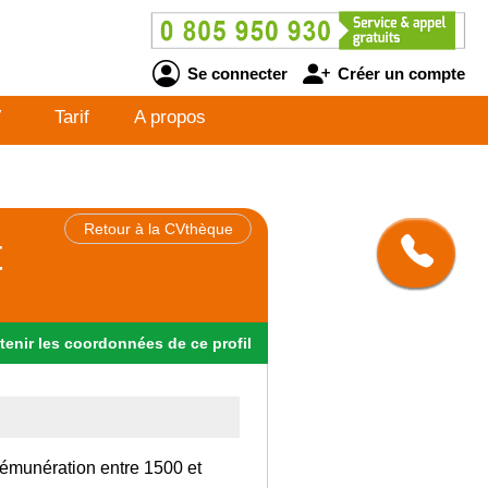
Se connecter
Créer un compte
V
Tarif
A propos
Retour à la CVthèque
t
tenir
les
coordonnées
de ce profil
rémunération entre 1500 et