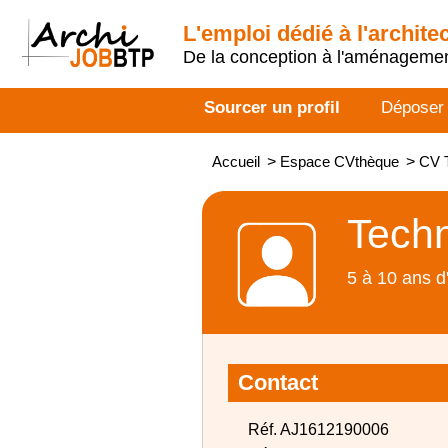
L'emploi dédié à l'archite
De la conception à l'aménageme
Sourcer un profil
Déposer
Accueil
>
Espace CVthèque
>
CV T
Techn
5 à 10 ans d
Contact
Réf. AJ1612190006