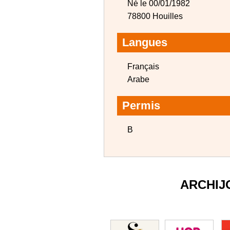
Né le 00/01/1982
78800 Houilles
Langues
Français
Arabe
Permis
B
ARCHIJ