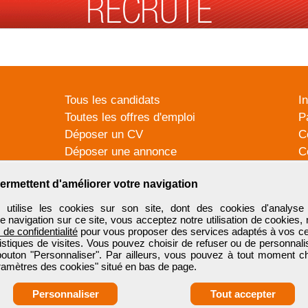
Tous les candidats
I
Toutes les offres d'emploi
P
Déposer un CV
C
Déposer une annonce
C
Témoignages utilisateurs
P
ermettent d'améliorer votre navigation
tilise les cookies sur son site, dont des cookies d'analyse 
e navigation sur ce site, vous acceptez notre utilisation de cookies,
e de confidentialité
pour vous proposer des services adaptés à vos cent
tistiques de visites. Vous pouvez choisir de refuser ou de personnal
 bouton "Personnaliser". Par ailleurs, vous pouvez à tout moment c
aramètres des cookies" situé en bas de page.
Personnaliser
Tout accepter