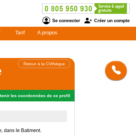
Se connecter
Créer un compte
V
Tarif
A propos
Retour à la CVthèque
e
tenir
les
coordonnées
de ce profil
e, dans le Batiment.