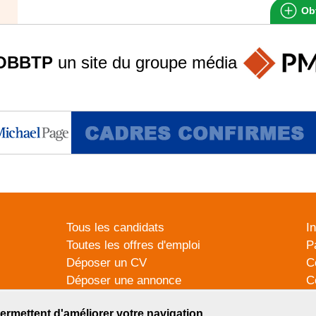
Obt
OBBTP
un site du groupe
média
Tous les candidats
I
Toutes les offres d'emploi
P
Déposer un CV
C
Déposer une annonce
C
Témoignages utilisateurs
P
ermettent d'améliorer votre navigation