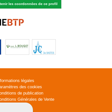
enir les coordonnées de ce profil
nformations légales
aramètres des cookies
onditions de publication
onditions Générales de Vente
lan du site