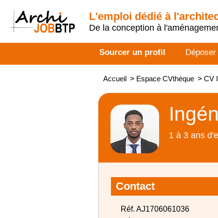
L'emploi dédié à l'archite
De la conception à l'aménageme
Sourcer un profil
Déposer
Accueil
>
Espace CVthèque
>
CV I
Ingén
1 à 3 ans d'
Contact
Réf. AJ1706061036