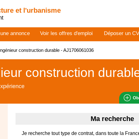
cture et l'urbanisme
nt
 une annonce
Voir les offres d'emploi
Déposer un C
ngénieur construction durable - AJ1706061036
ieur construction durabl
expérience
Ob
Ma recherche
Je recherche tout type de contrat, dans toute la Franc