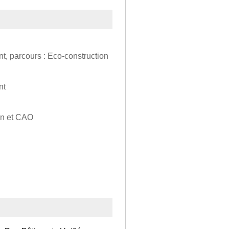
t, parcours : Eco-construction
nt
on et CAO