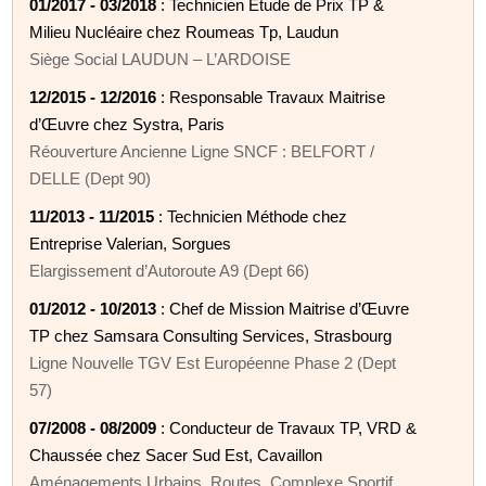
01/2017 - 03/2018
: Technicien Etude de Prix TP &
Milieu Nucléaire chez Roumeas Tp, Laudun
Siège Social LAUDUN – L’ARDOISE
12/2015 - 12/2016
: Responsable Travaux Maitrise
d’Œuvre chez Systra, Paris
Réouverture Ancienne Ligne SNCF : BELFORT /
DELLE (Dept 90)
11/2013 - 11/2015
: Technicien Méthode chez
Entreprise Valerian, Sorgues
Elargissement d’Autoroute A9 (Dept 66)
01/2012 - 10/2013
: Chef de Mission Maitrise d’Œuvre
TP chez Samsara Consulting Services, Strasbourg
Ligne Nouvelle TGV Est Européenne Phase 2 (Dept
57)
07/2008 - 08/2009
: Conducteur de Travaux TP, VRD &
Chaussée chez Sacer Sud Est, Cavaillon
Aménagements Urbains, Routes, Complexe Sportif