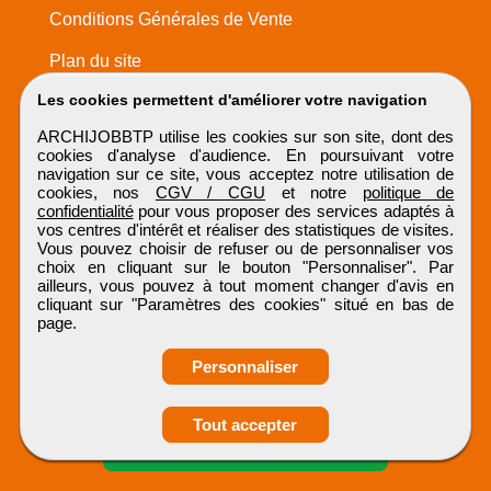
Conditions Générales de Vente
Plan du site
Les cookies permettent d'améliorer votre navigation
ARCHIJOBBTP utilise les cookies sur son site, dont des
cookies d'analyse d'audience. En poursuivant votre
navigation sur ce site, vous acceptez notre utilisation de
cookies, nos
CGV / CGU
et notre
politique de
confidentialité
pour vous proposer des services adaptés à
vos centres d'intérêt et réaliser des statistiques de visites.
Vous pouvez choisir de refuser ou de personnaliser vos
choix en cliquant sur le bouton "Personnaliser". Par
ailleurs, vous pouvez à tout moment changer d'avis en
cliquant sur "Paramètres des cookies" situé en bas de
page.
Personnaliser
Obtenir ses
Tout accepter
coordonnées
ARCHIJOBBTP
Tous droits réservés © 1999 - 2026