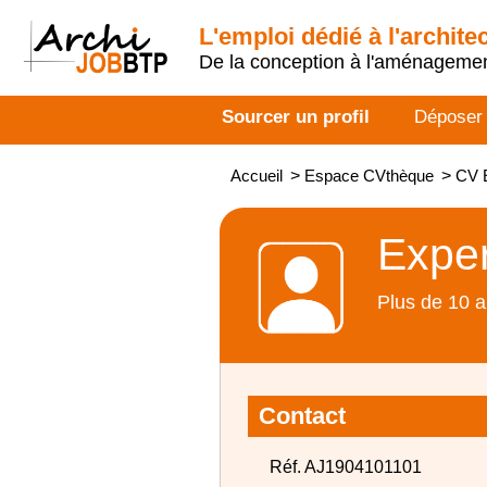
L'emploi dédié à l'archite
De la conception à l'aménageme
Sourcer un profil
Déposer
Accueil
>
Espace CVthèque
>
CV E
Exper
Plus de 10 a
Contact
Réf. AJ1904101101