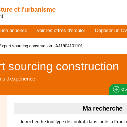
cture et l'urbanisme
nt
 une annonce
Voir les offres d'emploi
Déposer un C
xpert sourcing construction - AJ1904101101
t sourcing construction
ns d'expérience
Ob
Ma recherche
Je recherche tout type de contrat, dans toute la Franc