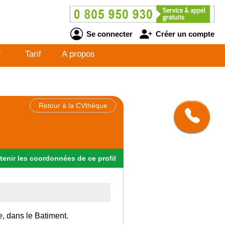
Se connecter
Créer un compte
V
Tarif
A propos
Retour à la CVthèque
tenir
les
coordonnées
de ce profil
e, dans le Batiment.