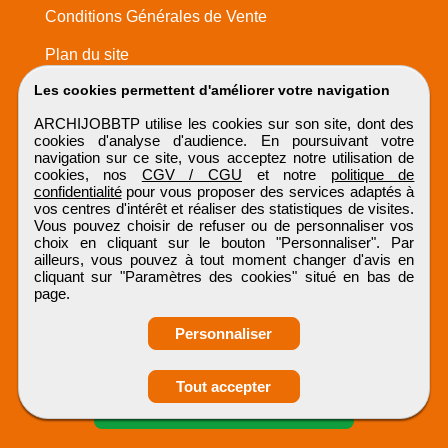
Conditions Générales de Vente
Plan du site
Les cookies permettent d'améliorer votre navigation
ARCHIJOBBTP utilise les cookies sur son site, dont des
cookies d'analyse d'audience. En poursuivant votre
navigation sur ce site, vous acceptez notre utilisation de
cookies, nos
CGV / CGU
et notre
politique de
confidentialité
pour vous proposer des services adaptés à
vos centres d'intérêt et réaliser des statistiques de visites.
Vous pouvez choisir de refuser ou de personnaliser vos
choix en cliquant sur le bouton "Personnaliser". Par
ailleurs, vous pouvez à tout moment changer d'avis en
cliquant sur "Paramètres des cookies" situé en bas de
page.
Personnaliser
Obtenir ses
Tout accepter
coordonnées
ARCHIJOBBTP
Tous droits réservés © 1999 - 2026