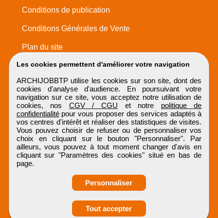
Conditions de publication
Conditions Générales de Vente
Plan du site
Les cookies permettent d'améliorer votre navigation
ARCHIJOBBTP utilise les cookies sur son site, dont des
cookies d'analyse d'audience. En poursuivant votre
navigation sur ce site, vous acceptez notre utilisation de
cookies, nos
CGV / CGU
et notre
politique de
confidentialité
pour vous proposer des services adaptés à
vos centres d'intérêt et réaliser des statistiques de visites.
Vous pouvez choisir de refuser ou de personnaliser vos
choix en cliquant sur le bouton "Personnaliser". Par
ailleurs, vous pouvez à tout moment changer d'avis en
cliquant sur "Paramètres des cookies" situé en bas de
page.
Personnaliser
Obtenir ses
Tout accepter
coordonnées
ARCHIJOBBTP