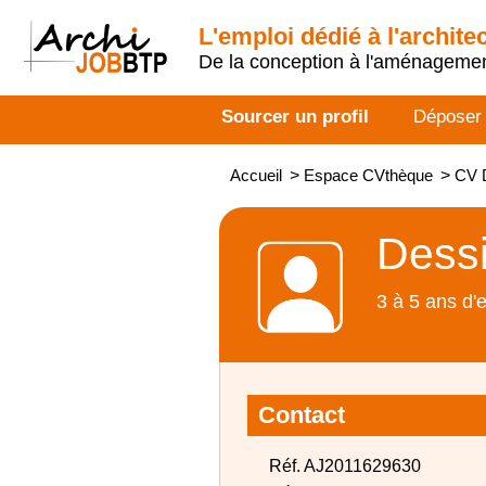
L'emploi dédié à l'archite
De la conception à l'aménageme
Sourcer un profil
Déposer
Accueil
>
Espace CVthèque
>
CV 
Dessi
3 à 5 ans d'
Contact
Réf. AJ2011629630