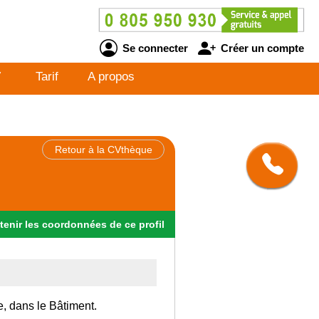
Se connecter
Créer un compte
V
Tarif
A propos
Retour à la CVthèque
tenir
les
coordonnées
de ce profil
e, dans le Bâtiment.