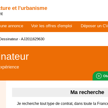
cture et l'urbanisme
nt
 une annonce
Voir les offres d'emploi
Déposer un C
Dessinateur - AJ2011629630
nateur
expérience
Ob
Ma recherche
Je recherche tout type de contrat, dans toute la Franc