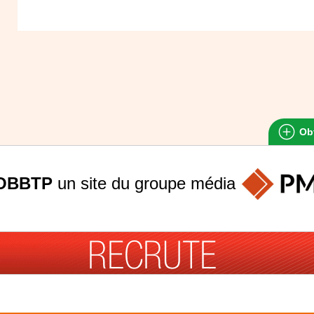
Obt
OBBTP
un site du groupe
média