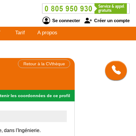
Se connecter
Créer un compte
V
Tarif
A propos
Retour à la CVthèque
tenir
les
coordonnées
de ce profil
, dans l'Ingénierie.