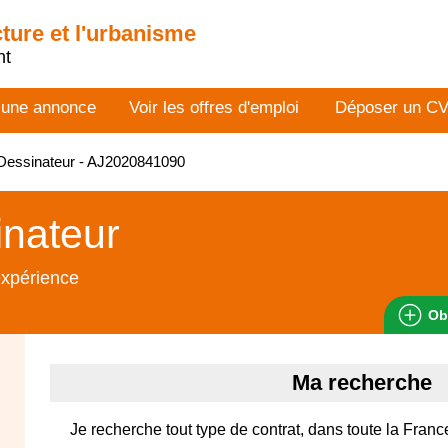
cture et l'urbanisme
nt
 une annonce
Voir les offres d'emploi
Déposer un C
Dessinateur - AJ2020841090
nateur
expérience
Ob
Ma recherche
Je recherche tout type de contrat, dans toute la France