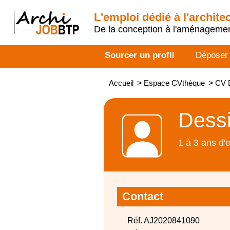
L'emploi dédié à l'archite
De la conception à l'aménageme
Sourcer un profil
Déposer
Accueil
>
Espace CVthèque
>
CV 
Dessi
1 à 3 ans d'
Contact
Réf. AJ2020841090