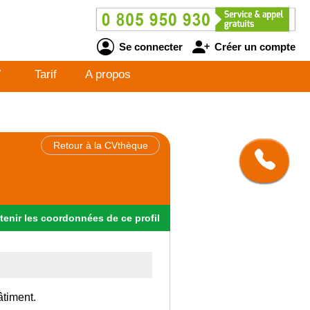
Se connecter
Créer un compte
V
Tarif
A propos
Retour à la CVthèque
tenir
les
coordonnées
de ce profil
âtiment.