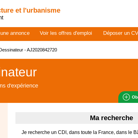
cture et l'urbanisme
nt
 une annonce
Voir les offres d'emploi
Déposer un C
Dessinateur - AJ2020842720
nateur
ns d'expérience
Ob
Ma recherche
Je recherche un CDI, dans toute la France, dans le B