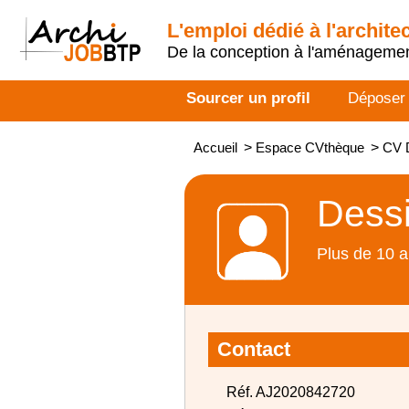
L'emploi dédié à l'archite
De la conception à l'aménageme
Sourcer un profil
Déposer
Accueil
>
Espace CVthèque
>
CV 
Dessi
Plus de 10 a
Contact
Réf. AJ2020842720