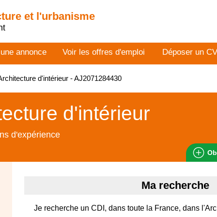
cture et l'urbanisme
nt
 une annonce
Voir les offres d'emploi
Déposer un C
rchitecture d'intérieur - AJ2071284430
tecture d'intérieur
ns d'expérience
Ob
Ma recherche
Je recherche un CDI, dans toute la France, dans l'Arc