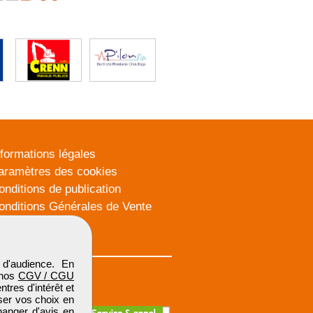
nformations légales
aramètres des cookies
onditions de publication
onditions Générales de Vente
lan du site
d'audience. En
 nos
CGV / CGU
res d'intérêt et
iser vos choix en
hanger d'avis en