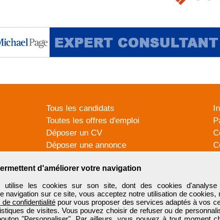
Tous les candidats
I
Toutes les offres d'emploi
P
Déposer un CV
C
Déposer une annonce
C
Témoignages utilisateurs
P
ermettent d'améliorer votre navigation
tilise les cookies sur son site, dont des cookies d'analyse 
e navigation sur ce site, vous acceptez notre utilisation de cookies,
e de confidentialité
pour vous proposer des services adaptés à vos cent
tistiques de visites. Vous pouvez choisir de refuser ou de personnal
 bouton "Personnaliser". Par ailleurs, vous pouvez à tout moment c