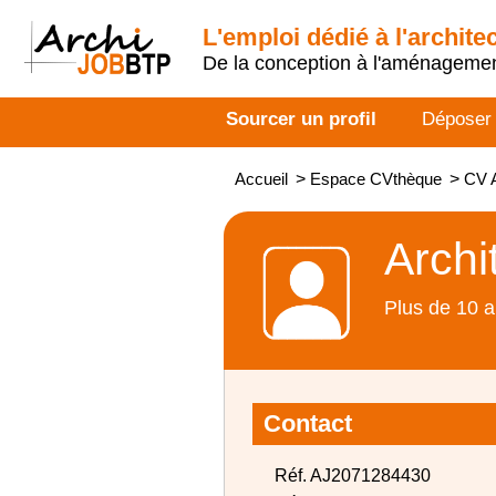
L'emploi dédié à l'archite
De la conception à l'aménageme
Sourcer un profil
Déposer
Accueil
>
Espace CVthèque
>
CV A
Archi
Plus de 10 a
Contact
Réf. AJ2071284430