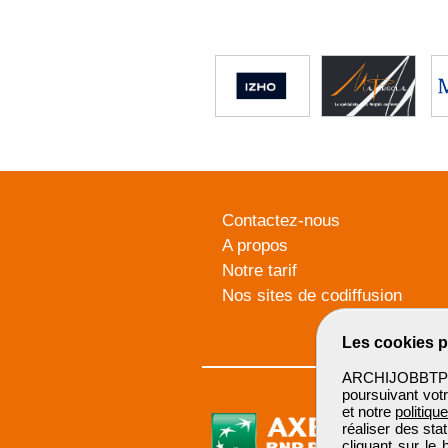
Contactez-nous
A propos
Notre tarif
Nos sites de codiffusion
Les cookies p
ARCHIJOBBTP u
poursuivant votr
et notre
politiqu
réaliser des sta
cliquant sur le