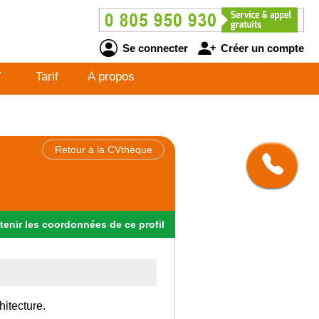
Se connecter
Créer un compte
V
Tarif
A propos
Retour à la CVthèque
tenir
les
coordonnées
de ce profil
hitecture.