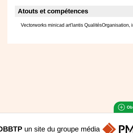
Atouts et compétences
Vectorworks minicad art'lantis QualitésOrganisation, i
Obt
OBBTP
un site du groupe
média