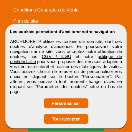
Conditions Générales de Vente
Plan du site
Les cookies permettent d'améliorer votre navigation
ARCHIJOBBTP utilise les cookies sur son site, dont des
cookies d'analyse d'audience. En poursuivant votre
navigation sur ce site, vous acceptez notre utilisation de
cookies, nos
CGV / CGU
et notre
politique de
confidentialité
pour vous proposer des services adaptés à
vos centres d'intérêt et réaliser des statistiques de visites.
Vous pouvez choisir de refuser ou de personnaliser vos
choix en cliquant sur le bouton "Personnaliser". Par
ailleurs, vous pouvez à tout moment changer d'avis en
cliquant sur "Paramètres des cookies" situé en bas de
page.
Personnaliser
Obtenir ses
Tout accepter
coordonnées
ARCHIJOBBTP
Tous droits réservés © 1999 - 2026