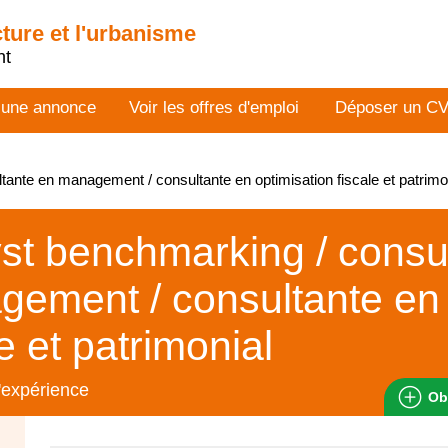
cture et l'urbanisme
nt
 une annonce
Voir les offres d'emploi
Déposer un C
ante en management / consultante en optimisation fiscale et patrim
st benchmarking / consu
ement / consultante en 
le et patrimonial
'expérience
Ob