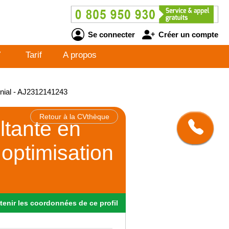
Se connecter
Créer un compte
V
Tarif
A propos
onial - AJ2312141243
Retour à la CVthèque
ltante en
optimisation
tenir
les
coordonnées
de ce profil