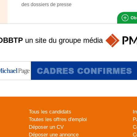
des dossiers de presse
Obt
OBBTP
un site du groupe
média
Tous les candidats
I
Toutes les offres d'emploi
P
Déposer un CV
C
Déposer une annonce
C