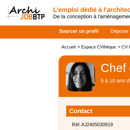
L'emploi dédié à l'archite
De la conception à l'aménageme
Sourcer un profil
Déposer
Accueil
>
Espace CVthèque
>
CV C
Chef 
5 à 10 ans d
Contact
Réf. AJ2405030919