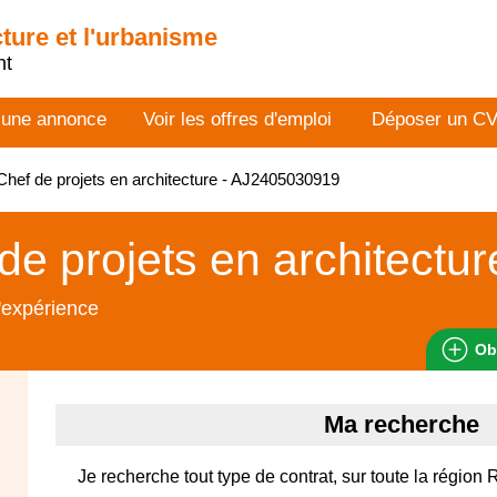
cture et l'urbanisme
nt
 une annonce
Voir les offres d'emploi
Déposer un C
hef de projets en architecture - AJ2405030919
de projets en architectur
'expérience
Ob
Ma recherche
Je recherche tout type de contrat, sur toute la région