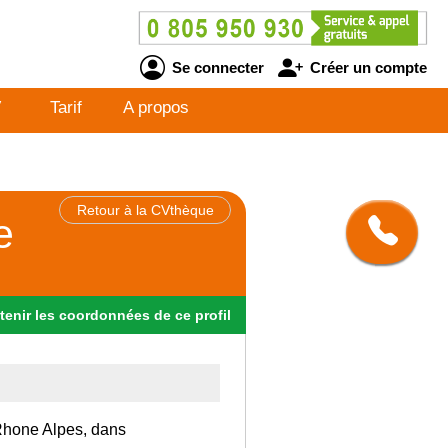
Se connecter
Créer un compte
V
Tarif
A propos
Retour à la CVthèque
e
tenir
les
coordonnées
de ce profil
 Rhone Alpes, dans