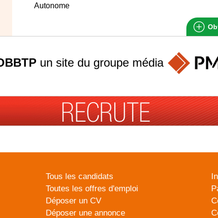
Autonome
Obt
OBBTP
un site du groupe
média
Tous les candidats
I
Toutes les offres d'emploi
P
Déposer un CV
C
Déposer une annonce
C