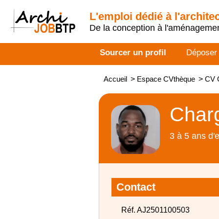
L'emploi dédié à l'archite
De la conception à l'aménageme
Sourcer un profil
Déposer
Accueil
>
Espace CVthèque
>
CV C
Charg
3 à 5 ans d'
Contact
Réf. AJ2501100503