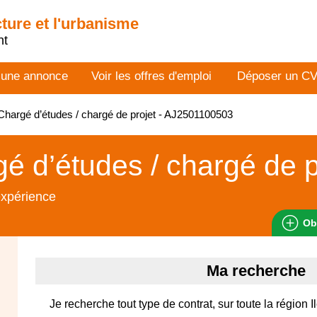
cture et l'urbanisme
nt
 une annonce
Voir les offres d'emploi
Déposer un C
hargé d’études / chargé de projet - AJ2501100503
é d’études / chargé de p
expérience
Ob
Ma recherche
Je recherche tout type de contrat, sur toute la région 