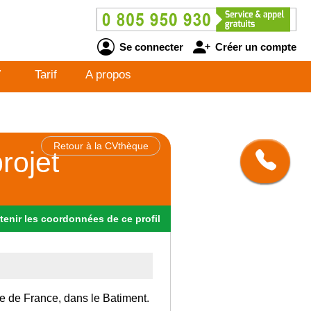
Se connecter
Créer un compte
V
Tarif
A propos
Retour à la CVthèque
rojet
tenir
les
coordonnées
de ce profil
Ile de France, dans le Batiment.