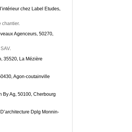
d’intérieur chez Label Etudes,
chantier.
uveaux Agenceurs, 50270,
, SAV.
o, 35520, La Mézière
50430, Agon-coutainville
gn By Ag, 50100, Cherbourg
 D’architecture Dplg Monnin-