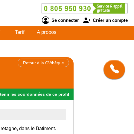
Se connecter
Créer un compte
V
Tarif
A propos
Retour à la CVthèque
tenir
les
coordonnées
de ce profil
 Bretagne, dans le Batiment.