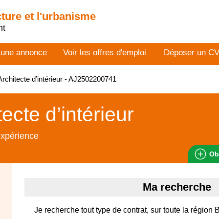
cture et l'urbanisme
nt
 une annonce
Voir les offres d'emploi
Déposer un C
rchitecte d’intérieur - AJ2502200741
tecte d’intérieur
expérience
Ob
Ma recherche
Je recherche tout type de contrat, sur toute la région