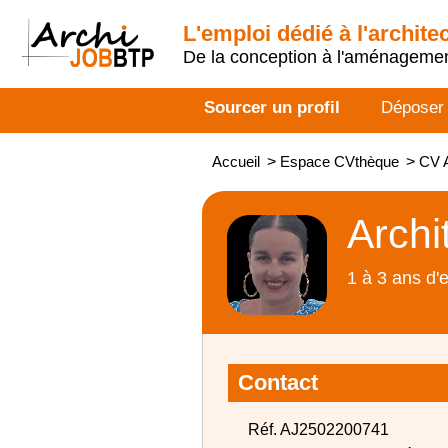
L'emploi dédié à l'archite
De la conception à l'aménageme
Sourcer un profil
Déposer
Accueil
>
Espace CVthèque
>
CV A
Archi
1 à 3 ans d'
Contact
Réf. AJ2502200741