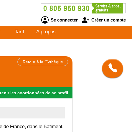
Se connecter
Créer un compte
V
Tarif
A propos
Retour à la CVthèque
tenir
les
coordonnées
de ce profil
Ile de France, dans le Batiment.