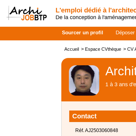
L'emploi dédié à l'archite
De la conception à l'aménageme
Sourcer un profil
Déposer
Accueil
>
Espace CVthèque
>
CV A
Archi
1 à 3 ans d'
Contact
Réf. AJ2503060848