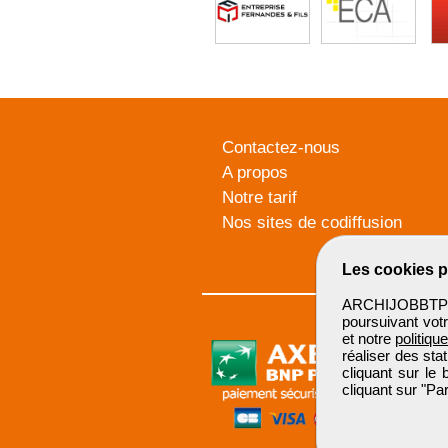
Contactez-nous
A propos
Notre tarif
Nos sites de codiffusion
Les cookies p
ARCHIJOBBTP u
poursuivant votr
et notre
politiqu
réaliser des sta
cliquant sur le
cliquant sur "P