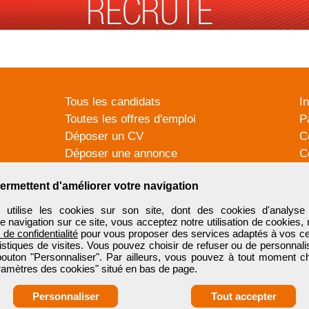
Tous les candidats
I
Toutes les offres d'emploi
P
Déposer un CV
C
Déposer une annonce
C
Témoignages utilisateurs
P
ermettent d'améliorer votre navigation
tilise les cookies sur son site, dont des cookies d'analyse 
e navigation sur ce site, vous acceptez notre utilisation de cookies,
e de confidentialité
pour vous proposer des services adaptés à vos cent
tistiques de visites. Vous pouvez choisir de refuser ou de personnal
 bouton "Personnaliser". Par ailleurs, vous pouvez à tout moment c
aramètres des cookies" situé en bas de page.
Personnaliser
Tout accepter