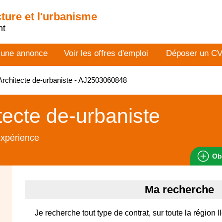
cture et l'urbanisme
nt
 une annonce
Voir les offres d'emploi
Déposer un C
rchitecte de-urbaniste - AJ2503060848
tecte de-urbaniste
expérience
Ob
Ma recherche
Je recherche tout type de contrat, sur toute la région 