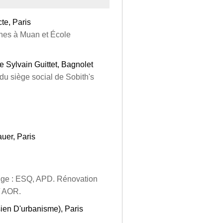
te, Paris
unes à Muan et École
re Sylvain Guittet, Bagnolet
du siège social de Sobith's
auer, Paris
odge : ESQ, APD. Rénovation
 AOR.
sien D'urbanisme), Paris