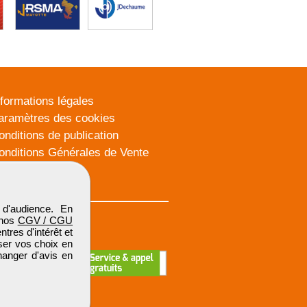
nformations légales
aramètres des cookies
onditions de publication
onditions Générales de Vente
lan du site
d'audience. En
 nos
CGV / CGU
res d'intérêt et
iser vos choix en
hanger d'avis en