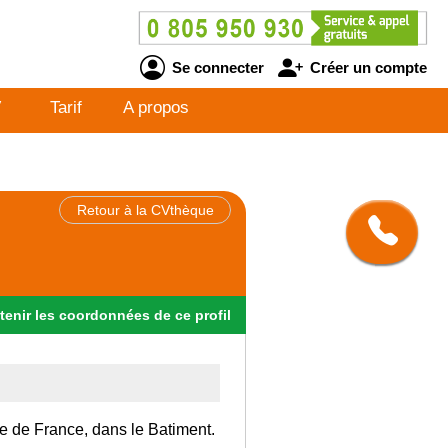
Se connecter
Créer un compte
V
Tarif
A propos
Retour à la CVthèque
tenir
les
coordonnées
de ce profil
Ile de France, dans le Batiment.