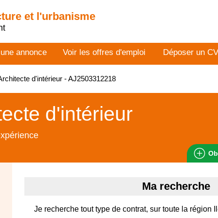
cture et l'urbanisme
nt
 une annonce
Voir les offres d'emploi
Déposer un C
rchitecte d'intérieur - AJ2503312218
tecte d'intérieur
expérience
Ob
Ma recherche
Je recherche tout type de contrat, sur toute la région 