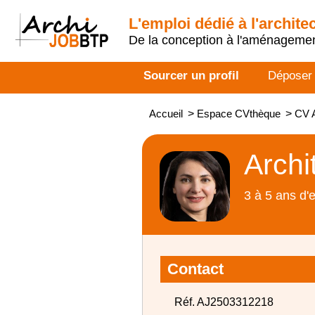
L'emploi dédié à l'archite
De la conception à l'aménageme
Sourcer un profil
Déposer
Accueil
>
Espace CVthèque
>
CV A
Archi
3 à 5 ans d'
Contact
Réf. AJ2503312218