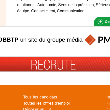
relationnel, Autonomie, Sens de la précision, Sérieu
équipe, Contact client, Communication
Obt
OBBTP
un site du groupe
média
Tous les candidats
I
Toutes les offres d'emploi
P
Déposer un CV
C