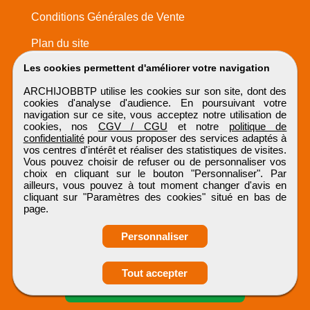
Conditions Générales de Vente
Plan du site
Les cookies permettent d'améliorer votre navigation
ARCHIJOBBTP utilise les cookies sur son site, dont des
cookies d'analyse d'audience. En poursuivant votre
navigation sur ce site, vous acceptez notre utilisation de
cookies, nos
CGV / CGU
et notre
politique de
confidentialité
pour vous proposer des services adaptés à
vos centres d'intérêt et réaliser des statistiques de visites.
Vous pouvez choisir de refuser ou de personnaliser vos
choix en cliquant sur le bouton "Personnaliser". Par
ailleurs, vous pouvez à tout moment changer d'avis en
cliquant sur "Paramètres des cookies" situé en bas de
page.
Personnaliser
Obtenir ses
Tout accepter
coordonnées
ARCHIJOBBTP
Tous droits réservés © 1999 - 2026