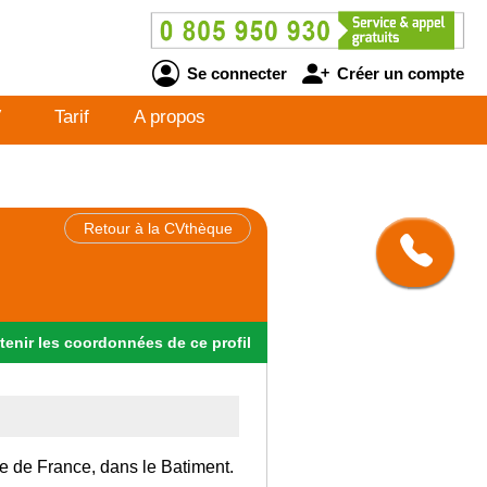
Se connecter
Créer un compte
V
Tarif
A propos
Retour à la CVthèque
tenir
les
coordonnées
de ce profil
Ile de France, dans le Batiment.