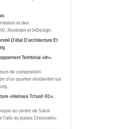
nis
entation et des
, Illustrator et InDesign.
sité D'état D'architecture Et
urg
ppement Territorial «itr»,
cours de composition
t d'un quartier résidentiel sur
ourg.
ture «liteïnaia Tchast'-91»,
orique au centre de Saint-
 l'aile du palais Chouvalov.