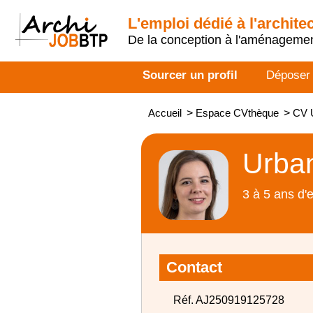
L'emploi dédié à l'archite
De la conception à l'aménageme
Sourcer un profil
Déposer
Accueil
>
Espace CVthèque
>
CV U
Urban
3 à 5 ans d'
Contact
Réf. AJ250919125728