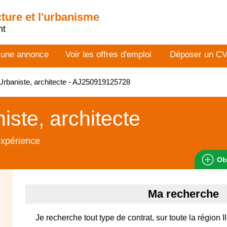
cture et l'urbanisme
nt
 une annonce
Voir les offres d'emploi
Déposer un C
rbaniste, architecte - AJ250919125728
iste, architecte
expérience
Ob
Ma recherche
Je recherche tout type de contrat, sur toute la région 