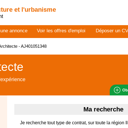
cture et l'urbanisme
nt
 une annonce
Voir les offres d'emploi
Déposer un C
rchitecte - AJ401051348
tecte
'expérience
Ob
Ma recherche
Je recherche tout type de contrat, sur toute la région 