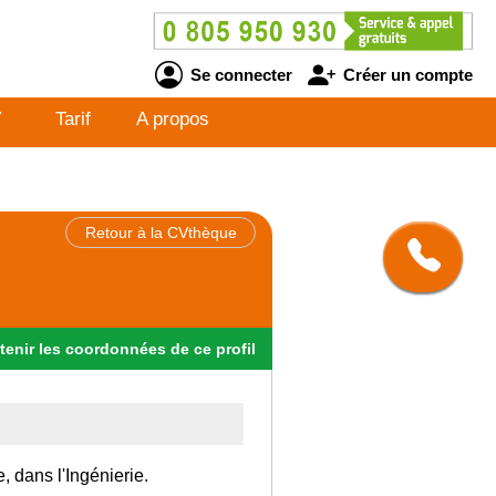
Se connecter
Créer un compte
V
Tarif
A propos
Retour à la CVthèque
tenir
les
coordonnées
de ce profil
, dans l'Ingénierie.