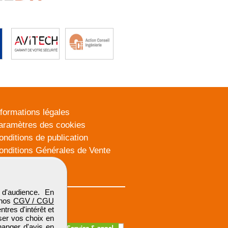
nformations légales
aramètres des cookies
onditions de publication
onditions Générales de Vente
lan du site
d'audience. En
 nos
CGV / CGU
res d'intérêt et
iser vos choix en
hanger d'avis en