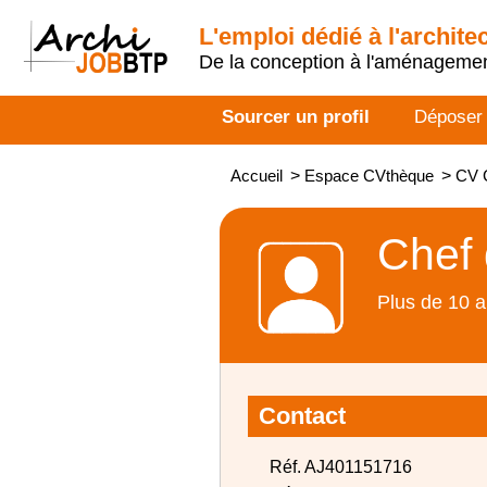
L'emploi dédié à l'archite
De la conception à l'aménageme
Sourcer un profil
Déposer
Accueil
>
Espace CVthèque
>
CV C
Chef 
Plus de 10 a
Contact
Réf. AJ401151716