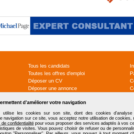
Tous les candidats
I
Toutes les offres d'emploi
P
Déposer un CV
C
Déposer une annonce
C
Témoignages utilisateurs
P
ermettent d'améliorer votre navigation
tilise les cookies sur son site, dont des cookies d'analyse 
e navigation sur ce site, vous acceptez notre utilisation de cookies,
e de confidentialité
pour vous proposer des services adaptés à vos cent
tistiques de visites. Vous pouvez choisir de refuser ou de personnal
 bouton "Personnaliser". Par ailleurs, vous pouvez à tout moment c