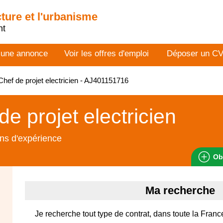
cture et l'urbanisme
nt
 une annonce
Voir les offres d'emploi
Déposer un C
hef de projet electricien - AJ401151716
de projet electricien
ns d'expérience
Ob
Ma recherche
Je recherche tout type de contrat, dans toute la France