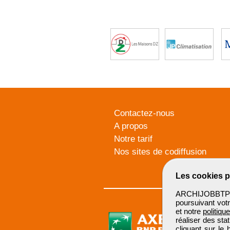
Contactez-nous
A propos
Notre tarif
Nos sites de codiffusion
Les cookies p
ARCHIJOBBTP u
poursuivant votr
et notre
politiqu
réaliser des sta
cliquant sur le