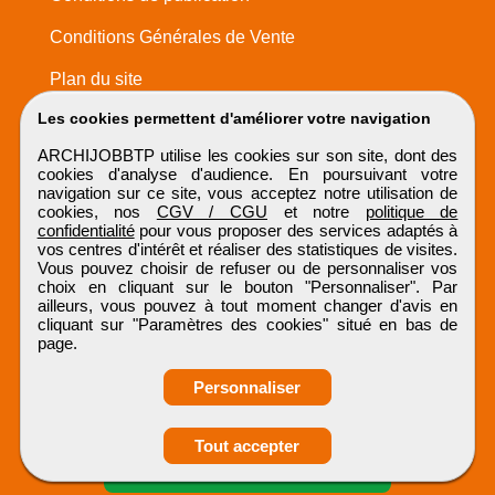
Conditions Générales de Vente
Plan du site
Les cookies permettent d'améliorer votre navigation
ARCHIJOBBTP utilise les cookies sur son site, dont des
cookies d'analyse d'audience. En poursuivant votre
navigation sur ce site, vous acceptez notre utilisation de
cookies, nos
CGV / CGU
et notre
politique de
confidentialité
pour vous proposer des services adaptés à
vos centres d'intérêt et réaliser des statistiques de visites.
Vous pouvez choisir de refuser ou de personnaliser vos
choix en cliquant sur le bouton "Personnaliser". Par
ailleurs, vous pouvez à tout moment changer d'avis en
cliquant sur "Paramètres des cookies" situé en bas de
page.
Personnaliser
Obtenir ses
Tout accepter
coordonnées
ARCHIJOBBTP
Tous droits réservés © 1999 - 2026