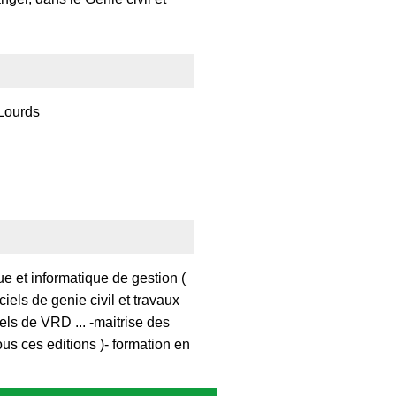
 Lourds
e et informatique de gestion (
ciels de genie civil et travaux
iels de VRD ... -maitrise des
s ces editions )- formation en