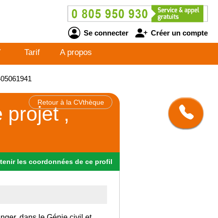
Se connecter
Créer un compte
V
Tarif
A propos
J405061941
Retour à la CVthèque
projet ,
tenir
les
coordonnées
de ce profil
nger, dans le Génie civil et