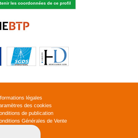
enir les coordonnées de ce profil
nformations légales
aramètres des cookies
onditions de publication
onditions Générales de Vente
lan du site