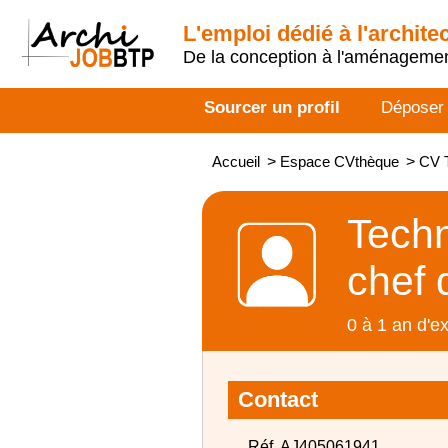
L'emploi dédié à l'archite
De la conception à l'aménageme
Sourcer un profil
Déposer
Accueil
>
Espace CVthèque
>
CV T
Techn
chef 
0 à 1 an d'e
Contact
Réf. AJ405061941