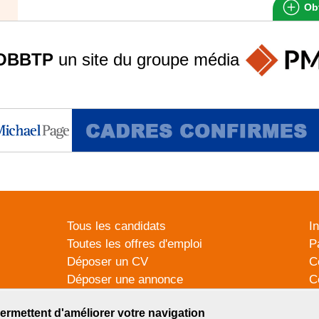
Obt
OBBTP
un site du groupe
média
Tous les candidats
I
Toutes les offres d'emploi
P
Déposer un CV
C
Déposer une annonce
C
Témoignages utilisateurs
P
ermettent d'améliorer votre navigation