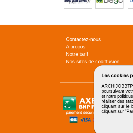
Contactez-nous
A propos
Notre tarif
Nos sites de codiffusion
Les cookies p
ARCHIJOBBTP u
poursuivant votr
et notre
politiqu
réaliser des sta
cliquant sur le
cliquant sur "P