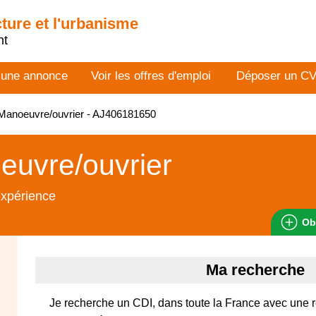
cture et l'urbanisme
nt
 une annonce
Voir les offres d'emploi
Déposer un C
Manoeuvre/ouvrier - AJ406181650
euvre/ouvrier
expérience
Ob
Ma recherche
Je recherche un CDI, dans toute la France avec une 