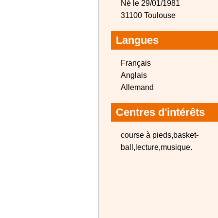
Né le 29/01/1981
31100 Toulouse
Langues
Français
Anglais
Allemand
Centres d'intérêts
course à pieds,basket-
ball,lecture,musique.