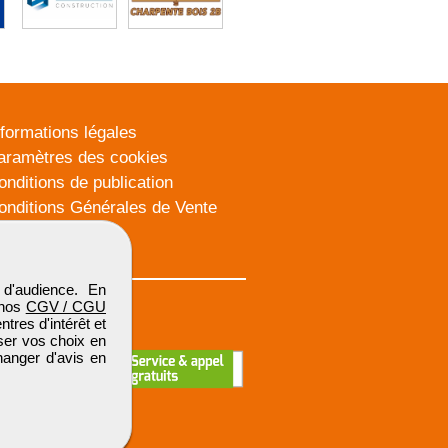
nformations légales
aramètres des cookies
onditions de publication
onditions Générales de Vente
lan du site
d'audience. En
 nos
CGV / CGU
res d'intérêt et
iser vos choix en
hanger d'avis en