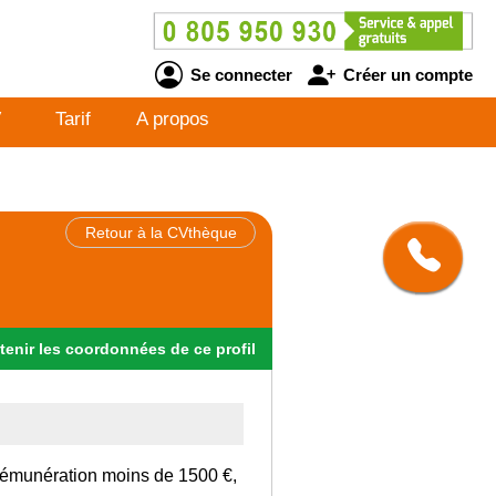
Se connecter
Créer un compte
V
Tarif
A propos
Retour à la CVthèque
tenir
les
coordonnées
de ce profil
rémunération moins de 1500 €,