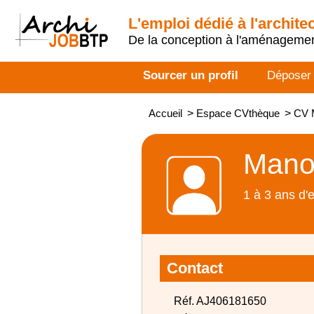
L'emploi dédié à l'archite
De la conception à l'aménageme
Sourcer un profil
Déposer
Accueil
>
Espace CVthèque
>
CV 
Mano
1 à 3 ans d'
Contact
Réf. AJ406181650