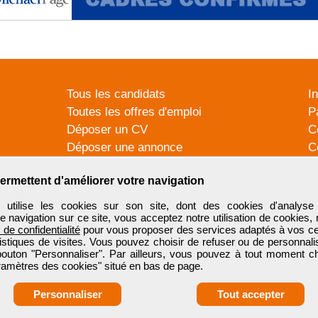
Tous les candidats
I
Toutes les offres d'emploi
P
Déposer un CV
C
Déposer une annonce
C
Témoignages utilisateurs
P
ermettent d'améliorer votre navigation
tilise les cookies sur son site, dont des cookies d'analyse 
e navigation sur ce site, vous acceptez notre utilisation de cookies,
e de confidentialité
pour vous proposer des services adaptés à vos cent
tistiques de visites. Vous pouvez choisir de refuser ou de personnal
 bouton "Personnaliser". Par ailleurs, vous pouvez à tout moment c
aramètres des cookies" situé en bas de page.
Personnaliser
Tout accepter