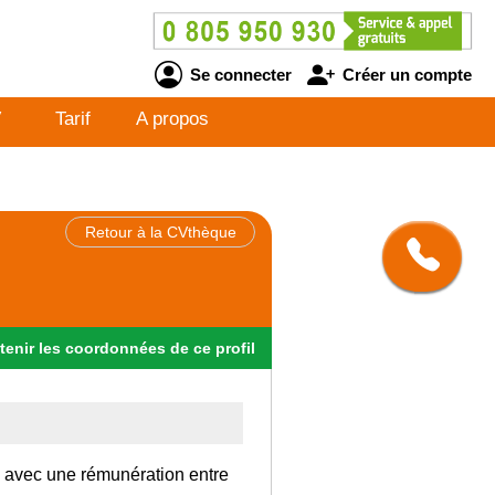
Se connecter
Créer un compte
V
Tarif
A propos
Retour à la CVthèque
tenir
les
coordonnées
de ce profil
ce avec une rémunération entre