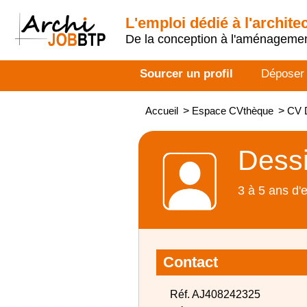
L'emploi dédié à l'archite
De la conception à l'aménageme
Sourcer un profil
Déposer
Accueil
>
Espace CVthèque
>
CV D
Dessi
3 à 5 ans d'
Contact
Réf. AJ408242325