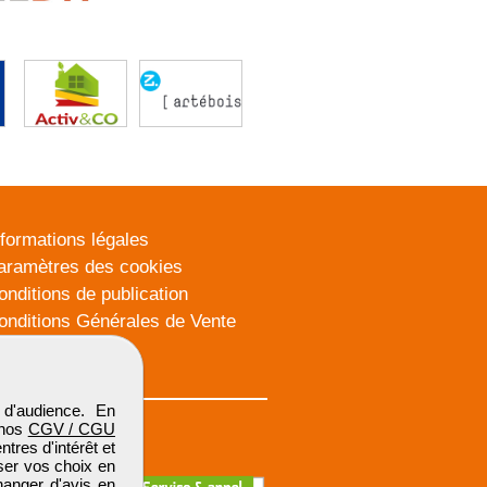
nformations légales
aramètres des cookies
onditions de publication
onditions Générales de Vente
lan du site
d'audience. En
 nos
CGV / CGU
res d'intérêt et
iser vos choix en
hanger d'avis en