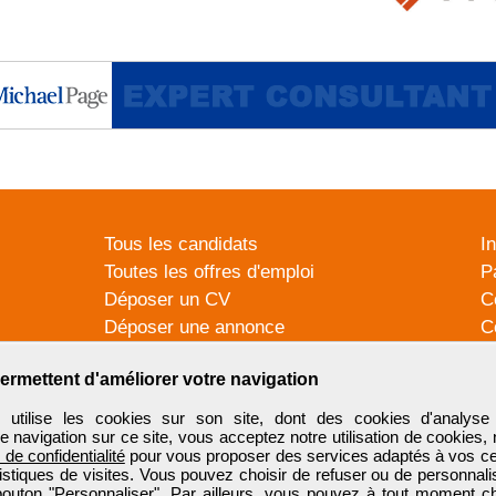
Tous les candidats
I
Toutes les offres d'emploi
P
Déposer un CV
C
Déposer une annonce
C
Témoignages utilisateurs
P
ermettent d'améliorer votre navigation
tilise les cookies sur son site, dont des cookies d'analyse 
e navigation sur ce site, vous acceptez notre utilisation de cookies,
e de confidentialité
pour vous proposer des services adaptés à vos cent
tistiques de visites. Vous pouvez choisir de refuser ou de personnal
 bouton "Personnaliser". Par ailleurs, vous pouvez à tout moment c