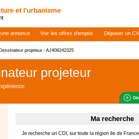
cture et l'urbanisme
nt
 une annonce
Voir les offres d'emploi
Déposer un C
essinateur projeteur - AJ408242325
nateur projeteur
expérience
Ob
Ma recherche
Je recherche un CDI, sur toute la région Ile de Fran