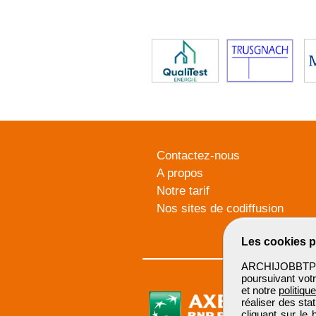
Contactez-nous
A propos
Notre tarif
Nos sites de codiffusion
Les cookies p
ARCHIJOBBTP u
poursuivant votr
et notre
politiqu
réaliser des sta
cliquant sur le