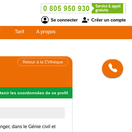
Se connecter
Créer un compte
V
Tarif
A propos
Retour à la CVthèque
tenir
les
coordonnées
de ce profil
nger, dans le Génie civil et