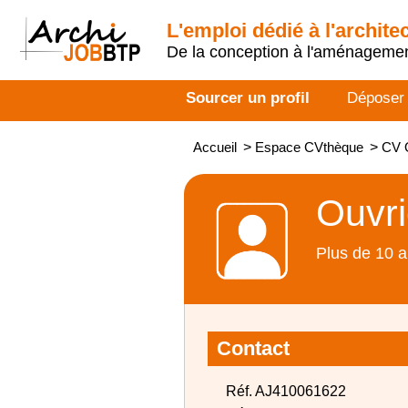
L'emploi dédié à l'archite
De la conception à l'aménageme
Sourcer un profil
Déposer
Accueil
>
Espace CVthèque
>
CV 
Ouvri
Plus de 10 a
Contact
Réf. AJ410061622