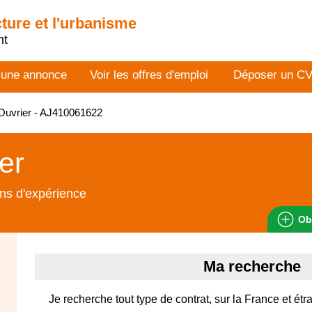
cture et l'urbanisme
nt
 une annonce
Voir les offres d'emploi
Déposer un C
Ouvrier - AJ410061622
er
ns d'expérience
Ob
Ma recherche
Je recherche tout type de contrat, sur la France et étra