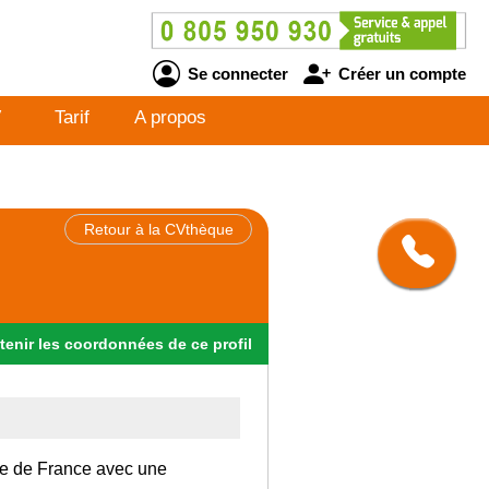
Se connecter
Créer un compte
V
Tarif
A propos
Retour à la CVthèque
tenir
les
coordonnées
de ce profil
 Ile de France avec une