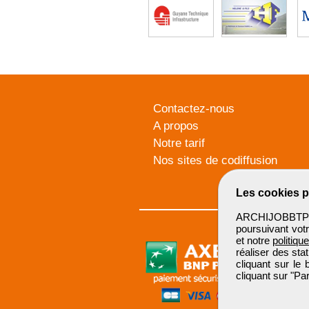
Contactez-nous
A propos
Notre tarif
Nos sites de codiffusion
Les cookies p
ARCHIJOBBTP u
poursuivant votr
et notre
politiqu
réaliser des sta
cliquant sur le
cliquant sur "P