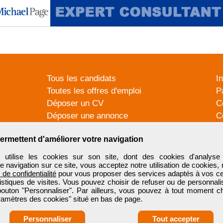
Tous les candidats
I
Toutes les offres d'emploi
P
Déposer un CV
C
Déposer une annonce
C
Témoignages utilisateurs
P
ermettent d'améliorer votre navigation
tilise les cookies sur son site, dont des cookies d'analyse 
e navigation sur ce site, vous acceptez notre utilisation de cookies,
e de confidentialité
pour vous proposer des services adaptés à vos cent
tistiques de visites. Vous pouvez choisir de refuser ou de personnal
 bouton "Personnaliser". Par ailleurs, vous pouvez à tout moment c
aramètres des cookies" situé en bas de page.
Personnaliser
Tout accepter