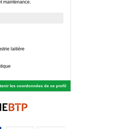
 et maintenance.
rie laitière
stique
enir les coordonnées de ce profil