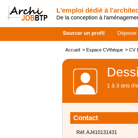
L'emploi dédié à l'archite
De la conception à l'aménageme
Sourcer un profil
Déposer
Accueil
>
Espace CVthèque
>
CV D
Dessi
1 à 3 ans d'
Contact
Réf. AJ410131431