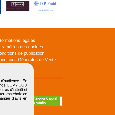
nformations légales
aramètres des cookies
onditions de publication
onditions Générales de Vente
lan du site
d'audience. En
 nos
CGV / CGU
res d'intérêt et
iser vos choix en
hanger d'avis en