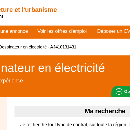
cture et l'urbanisme
nt
 une annonce
Voir les offres d'emploi
Déposer un C
essinateur en électricité - AJ410131431
nateur en électricité
expérience
Ob
Ma recherche
Je recherche tout type de contrat, sur toute la région