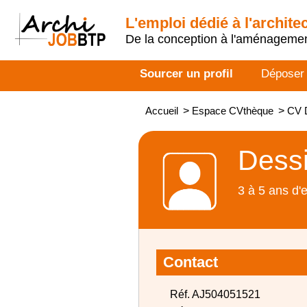
L'emploi dédié à l'archite
De la conception à l'aménageme
Sourcer un profil
Déposer
Accueil
>
Espace CVthèque
>
CV D
Dessi
3 à 5 ans d'
Contact
Réf. AJ504051521