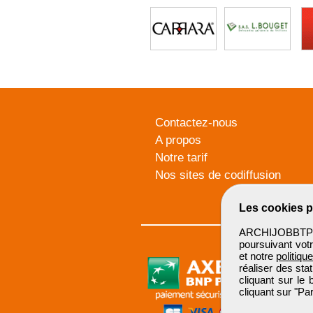
Contactez-nous
A propos
Notre tarif
Nos sites de codiffusion
Les cookies p
ARCHIJOBBTP u
poursuivant votr
et notre
politiqu
réaliser des sta
cliquant sur le
cliquant sur "P