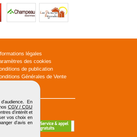
nformations légales
aramètres des cookies
onditions de publication
onditions Générales de Vente
lan du site
d'audience. En
 nos
CGV / CGU
res d'intérêt et
iser vos choix en
hanger d'avis en