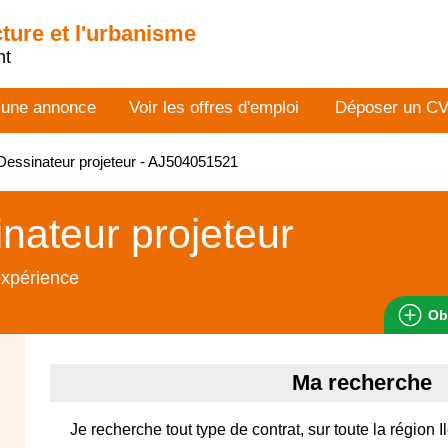
cture et l'urbanisme
nt
 une annonce
Voir les offres d'emploi
Déposer un C
essinateur projeteur - AJ504051521
nateur projeteur
expérience
Ob
Ma recherche
Je recherche tout type de contrat, sur toute la région 