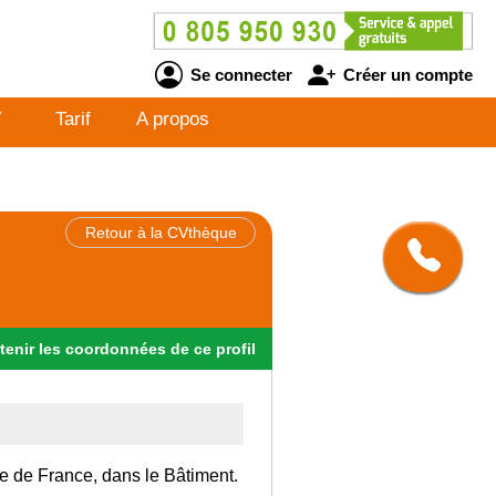
Se connecter
Créer un compte
V
Tarif
A propos
Retour à la CVthèque
tenir
les
coordonnées
de ce profil
Ile de France, dans le Bâtiment.