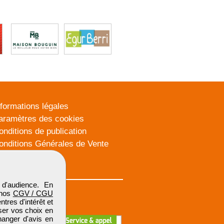
nformations légales
aramètres des cookies
onditions de publication
onditions Générales de Vente
lan du site
d'audience. En
 nos
CGV / CGU
res d'intérêt et
iser vos choix en
hanger d'avis en