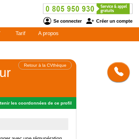
Se connecter
Créer un compte
V
Tarif
A propos
Retour à la CVthèque
ur
tenir
les
coordonnées
de ce profil
tranger avec une rémunération