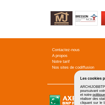
Contactez-nous
A propos
Notre tarif
Nos sites de codiffusion
Les cookies p
ARCHIJOBBTP u
poursuivant votr
et notre
politiqu
réaliser des sta
cliquant sur le