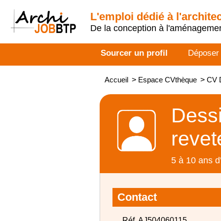
L'emploi dédié à l'archite
De la conception à l'aménageme
Sourcer un profil
Déposer
Accueil
>
Espace CVthèque
>
CV D
Dessi
revet
5 à 10 ans d
Contact
Réf. AJ504060115