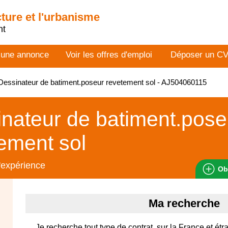
cture et l'urbanisme
nt
 une annonce
Voir les offres d'emploi
Déposer un C
essinateur de batiment.poseur revetement sol - AJ504060115
nateur de batiment.pose
ement sol
'expérience
Ob
Ma recherche
Je recherche tout type de contrat, sur la France et é