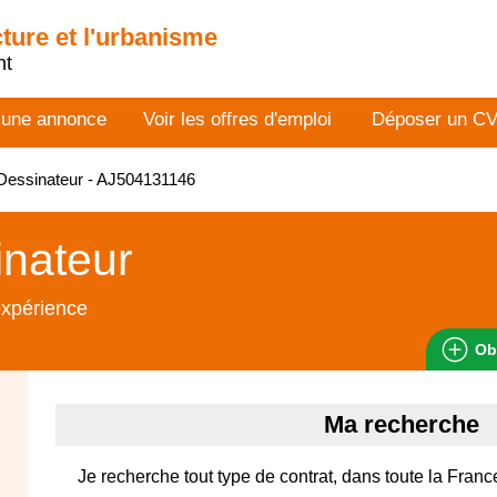
cture et l'urbanisme
nt
 une annonce
Voir les offres d'emploi
Déposer un C
Dessinateur - AJ504131146
nateur
expérience
Ob
Ma recherche
Je recherche tout type de contrat, dans toute la France