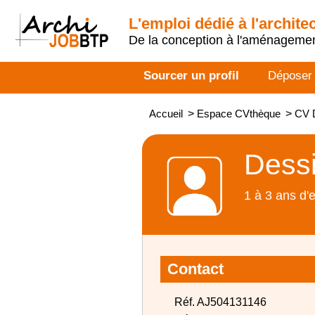
L'emploi dédié à l'archite
De la conception à l'aménageme
Sourcer un profil
Déposer
Accueil
>
Espace CVthèque
>
CV 
Dessi
1 à 3 ans d'
Contact
Réf. AJ504131146