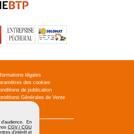
nformations légales
aramètres des cookies
onditions de publication
onditions Générales de Vente
lan du site
d'audience. En
 nos
CGV / CGU
res d'intérêt et