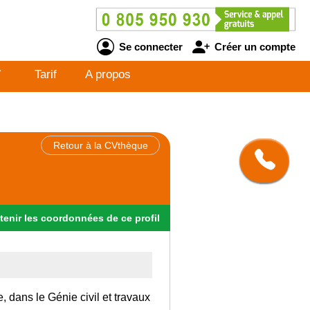
Se connecter
Créer un compte
V
Tarif
A propos
Retour à la CVthèque
tenir
les
coordonnées
de ce profil
, dans le Génie civil et travaux