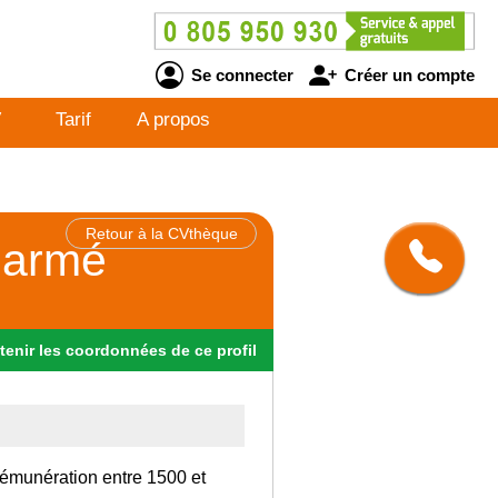
Se connecter
Créer un compte
V
Tarif
A propos
Retour à la CVthèque
n armé
tenir
les
coordonnées
de ce profil
rémunération entre 1500 et