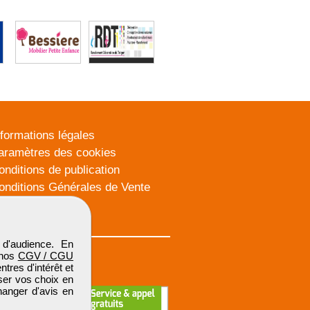
nformations légales
aramètres des cookies
onditions de publication
onditions Générales de Vente
lan du site
d'audience. En
 nos
CGV / CGU
res d'intérêt et
iser vos choix en
hanger d'avis en