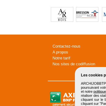
Contactez-nous
A propos
Notre tarif
Nos sites de codiffusion
Les cookies p
ARCHIJOBBTP u
poursuivant votr
et notre
politiqu
réaliser des sta
cliquant sur le
cliquant sur "P