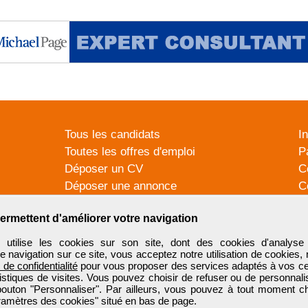
Tous les candidats
I
Toutes les offres d'emploi
P
Déposer un CV
C
Déposer une annonce
C
Témoignages utilisateurs
P
ermettent d'améliorer votre navigation
tilise les cookies sur son site, dont des cookies d'analyse 
e navigation sur ce site, vous acceptez notre utilisation de cookies,
e de confidentialité
pour vous proposer des services adaptés à vos cent
tistiques de visites. Vous pouvez choisir de refuser ou de personnal
 bouton "Personnaliser". Par ailleurs, vous pouvez à tout moment c
aramètres des cookies" situé en bas de page.