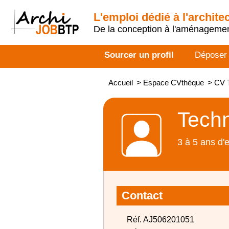
L'emploi dédié à l'archite
De la conception à l'aménageme
Sourcer un profil
Déposer
Accueil
>
Espace CVthèque
>
CV T
Techn
3 à 5 ans d'
Contact
Réf. AJ506201051