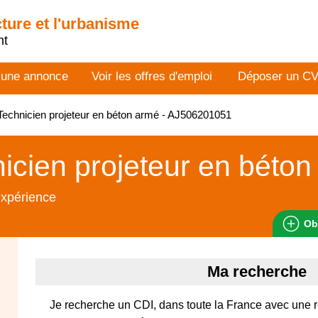
cture et l'urbanisme
nt
 une annonce
Voir les offres d'emploi
Déposer un C
echnicien projeteur en béton armé - AJ506201051
icien projeteur en béto
expérience
Ob
Ma recherche
Je recherche un CDI, dans toute la France avec une 