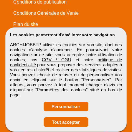
Conditions de publication
Conditions Générales de Vente
Plan du site
Les cookies permettent d'améliorer votre navigation
ARCHIJOBBTP utilise les cookies sur son site, dont des
cookies d'analyse d'audience. En poursuivant votre
navigation sur ce site, vous acceptez notre utilisation de
cookies, nos
CGV / CGU
et notre
politique de
confidentialité
pour vous proposer des services adaptés à
vos centres d'intérêt et réaliser des statistiques de visites.
Vous pouvez choisir de refuser ou de personnaliser vos
choix en cliquant sur le bouton "Personnaliser". Par
ailleurs, vous pouvez à tout moment changer d'avis en
cliquant sur "Paramètres des cookies" situé en bas de
page.
Personnaliser
Obtenir ses
Tout accepter
coordonnées
ARCHIJOBBTP