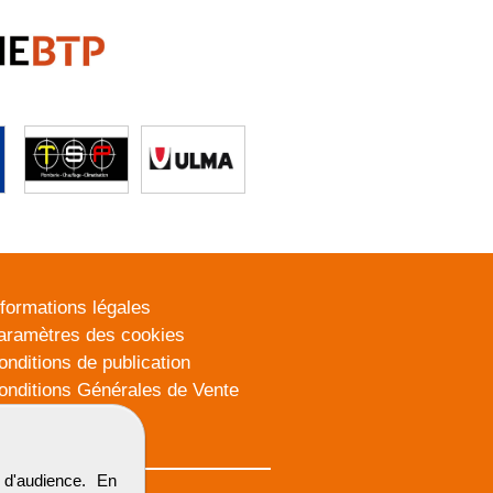
nformations légales
aramètres des cookies
onditions de publication
onditions Générales de Vente
lan du site
d'audience. En