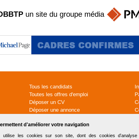
OBBTP
un site du groupe
média
Tous les candidats
I
Toutes les offres d'emploi
P
Déposer un CV
C
Déposer une annonce
C
Témoignages utilisateurs
P
ermettent d'améliorer votre navigation
tilise les cookies sur son site, dont des cookies d'analyse 