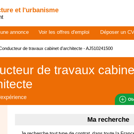
cture et l'urbanisme
nt
 une annonce
Voir les offres d'emploi
Déposer un C
onducteur de travaux cabinet d'architecte - AJ510241500
cteur de travaux cabine
hitecte
'expérience
Ob
Ma recherche
Je recherche tout type de contrat, dans toute la Fran