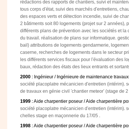
rédactions des rapports de chantiers, suivi et mainte
tous corps d'état, suivi des marchés d'entretiens, chau
des espaces verts et détection incendie, suivi de chant
2 bâtiments soit 80 logements (projet sur 2 années), pa
différents plans de prévention avec les sociétés et la 
du travail. réalisation de plans sur informatique. gest
bail) attributions de logements gendarmerie, logemen
caserne, recherches de logements dans le secteur priv
les différents services fiscaux pour l'évaluation des l
baux, rédaction des états des lieux entrants et sortant
2000
: Ingénieur / Ingénieure de maintenance travaux 
société placoplatre mécanicien d'entretien (intérim). s
de travaux en génie civil 'chantier meteor' (stage de 2
1999
: Aide charpentier poseur / Aide charpentière p
société placoplatre mécanicien d'entretien (intérim).
chelles stage en maçonnerie du 17/05 .
1998
: Aide charpentier poseur / Aide charpentière p