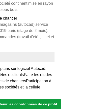
société continent mise en rayon
 sous bois.
e chantier
magasins (autocad) service
19 paris (stage de 2 mois).
andes (travail d'été, juillet et
plans sur logiciel Autocad,
tés et clientsFaire les études
rts de chantiersParticipation à
es sociétés et la cellule
enir les coordonnées de ce profil