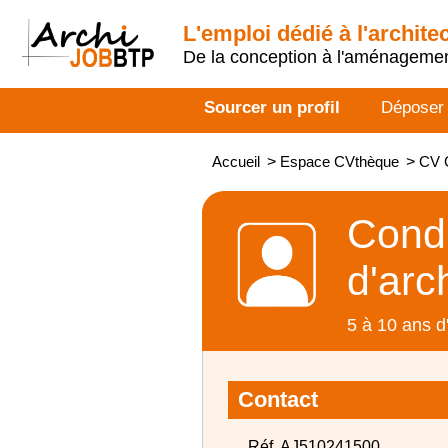
L'emploi dédié à l'archite
De la conception à l'aménageme
Sourcer un profil
Déposer
Accueil
>
Espace CVthèque
>
CV C
Condu
d'arc
5 à 10 ans d
Contact
Réf. AJ510241500