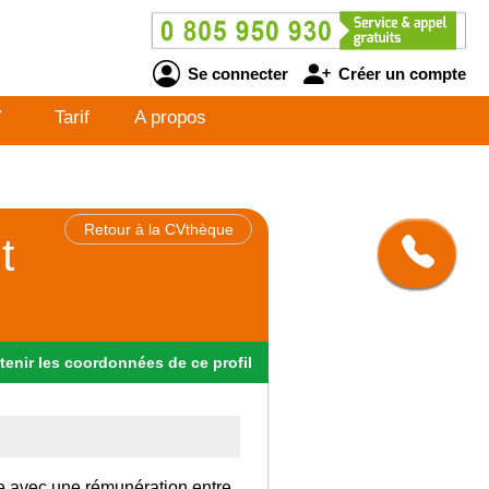
Se connecter
Créer un compte
V
Tarif
A propos
Retour à la CVthèque
t
tenir
les
coordonnées
de ce profil
ce avec une rémunération entre