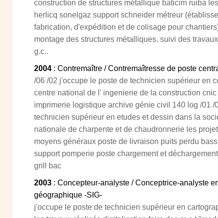
construction de structures métallique baticim ruiba le
herlicq sonelgaz support schneider métreur (établis
fabrication, d'expédition et de colisage pour chantiers)
montage des structures métalliques. suivi des travaux
g.c..
2004
: Contremaître / Contremaîtresse de poste centr
/06 /02 j'occupe le poste de technicien supérieur en c
centre national de l' ingenierie de la construction cnic
imprimerie logistique archive génie civil 140 log /01 /
technicien supérieur en etudes et dessin dans la socié
nationale de charpente et de chaudronnerie les projet
moyens généraux poste de livraison puits perdu bass
support pomperie poste chargement et déchargement 
grill bac
2003
: Concepteur-analyste / Conceptrice-analyste e
géographique -SIG-
j'occupe le poste de technicien supérieur en cartograp