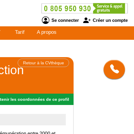
Se connecter
Créer un compte
V
Tarif
A propos
Retour à la CVthèque
ction
tenir
les
coordonnées
de ce profil
rémunération entre 2000 et