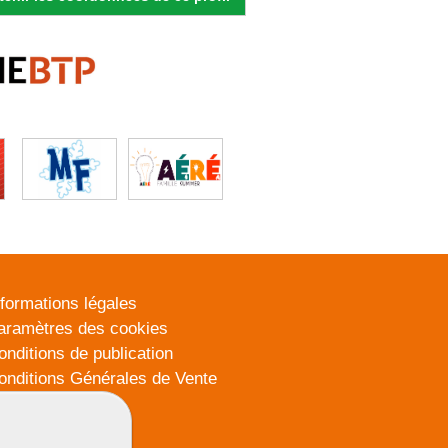
nformations légales
aramètres des cookies
onditions de publication
onditions Générales de Vente
lan du site