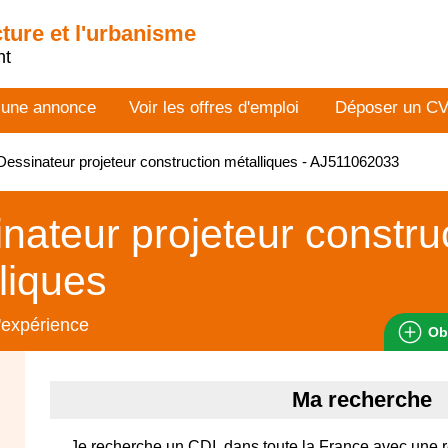
cture et l'urbanisme
nt
 une annonce
Voir les offres d'emploi
Déposer un C
essinateur projeteur construction métalliques - AJ511062033
nateur projeteur constru
liques
'expérience
Ob
Ma recherche
Je recherche un CDI, dans toute la France avec une 