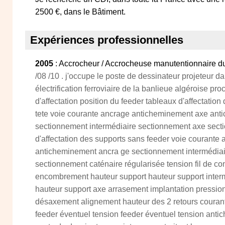
2500 €, dans le Bâtiment.
Expériences professionnelles
2005
: Accrocheur / Accrocheuse manutentionnaire du
/08 /10 . j'occupe le poste de dessinateur projeteur da
électrification ferroviaire de la banlieue algéroise pro
d'affectation position du feeder tableaux d'affectatio
tete voie courante ancrage anticheminement axe an
sectionnement intermédiaire sectionnement axe sect
d'affectation des supports sans feeder voie courant
anticheminement ancra ge sectionnement intermédia
sectionnement caténaire régularisée tension fil de con
encombrement hauteur support hauteur support inte
hauteur support axe arrasement implantation pressi
désaxement alignement hauteur des 2 retours courant
feeder éventuel tension feeder éventuel tension anti