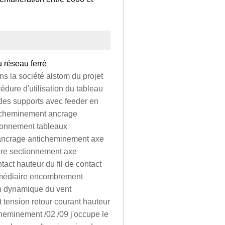
 réseau ferré
ns la société alstom du projet
cédure d'utilisation du tableau
n des supports avec feeder en
ticheminement ancrage
ionnement tableaux
e ancrage anticheminement axe
ire sectionnement axe
tact hauteur du fil de contact
rmédiaire encombrement
on dynamique du vent
 tension retour courant hauteur
cheminement /02 /09 j'occupe le