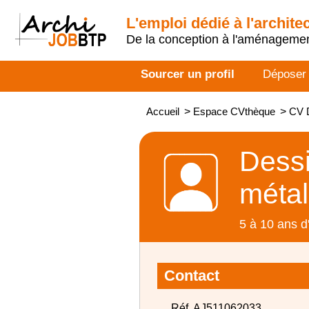
L'emploi dédié à l'archite
De la conception à l'aménageme
Sourcer un profil
Déposer
Accueil
>
Espace CVthèque
>
CV D
Dessi
métal
5 à 10 ans d
Contact
Réf. AJ511062033