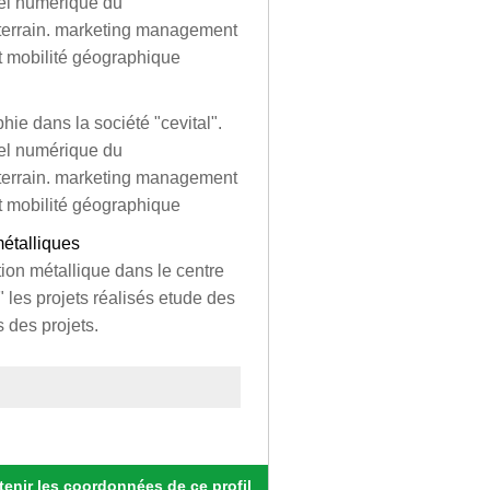
odel numérique du
e terrain. marketing management
t mobilité géographique
hie dans la société "cevital".
odel numérique du
e terrain. marketing management
t mobilité géographique
métalliques
tion métallique dans le centre
" les projets réalisés etude des
s des projets.
enir les coordonnées de ce profil