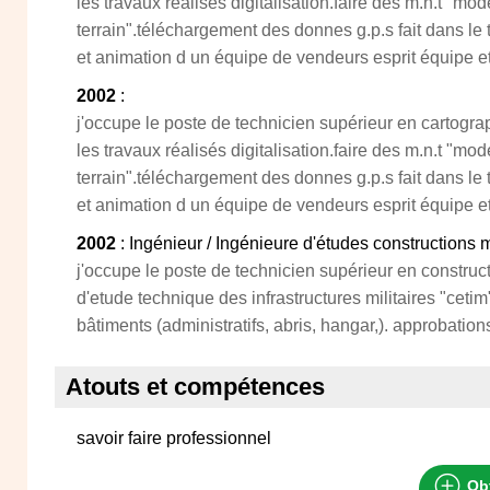
les travaux réalisés digitalisation.faire des m.n.t "m
terrain".téléchargement des donnes g.p.s fait dans l
et animation d un équipe de vendeurs esprit équipe e
2002
:
j'occupe le poste de technicien supérieur en cartograp
les travaux réalisés digitalisation.faire des m.n.t "m
terrain".téléchargement des donnes g.p.s fait dans l
et animation d un équipe de vendeurs esprit équipe e
2002
: Ingénieur / Ingénieure d'études constructions 
j'occupe le poste de technicien supérieur en construc
d'etude technique des infrastructures militaires "cetim
bâtiments (administratifs, abris, hangar,). approbation
Atouts et compétences
savoir faire professionnel
Obt