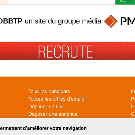
OBBTP
un site du groupe
média
Tous les candidats
I
Toutes les offres d'emploi
P
Déposer un CV
C
Déposer une annonce
C
Témoignages utilisateurs
P
ermettent d'améliorer votre navigation