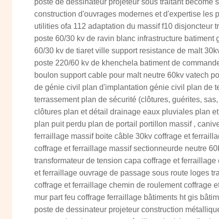
poste de dessinateur projeteur sous traitant become 
construction d'ouvrages modernes et d'expertise les 
utilities ofa 112 adaptation du massif f10 disjoncteur 
poste 60/30 kv de ravin blanc infrastructure batimen
60/30 kv de tiaret ville support resistance de malt 30kv
poste 220/60 kv de khenchela batiment de commande t
boulon support cable pour malt neutre 60kv vatech po
de génie civil plan d'implantation génie civil plan de
terrassement plan de sécurité (clôtures, guérites, sas
clôtures plan et détail drainage eaux pluviales plan e
plan puit perdu plan de portail portillon massif , cani
ferraillage massif boite câble 30kv coffrage et ferrai
coffrage et ferraillage massif sectionneurde neutre 60k
transformateur de tension capa coffrage et ferraillage
et ferraillage ouvrage de passage sous route loges t
coffrage et ferraillage chemin de roulement coffrage et 
mur part feu coffrage ferraillage bâtiments ht gis bâti
poste de dessinateur projeteur construction métalliqu