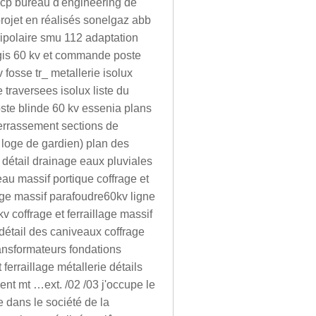
scp bureau d'engineering de
projet en réalisés sonelgaz abb
tripolaire smu 112 adaptation
t gis 60 kv et commande poste
 fosse tr_ metallerie isolux
raversees isolux liste du
ste blinde 60 kv essenia plans
 terrassement sections de
, loge de gardien) plan des
t détail drainage eaux pluviales
veau massif portique coffrage et
llage massif parafoudre60kv ligne
v coffrage et ferraillage massif
 détail des caniveaux coffrage
ransformateurs fondations
ferraillage métallerie détails
ment mt …ext. /02 /03 j'occupe le
e dans le société de la