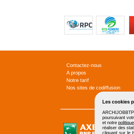
Contactez-nous
A propos
Notre tarif
Nos sites de codiffusion
Les cookies p
ARCHIJOBBTP u
poursuivant votr
et notre
politiqu
réaliser des sta
cliquant sur le