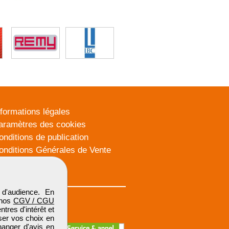
nformations légales
aramètres des cookies
onditions de publication
onditions Générales de Vente
lan du site
d'audience. En
 nos
CGV / CGU
res d'intérêt et
iser vos choix en
hanger d'avis en