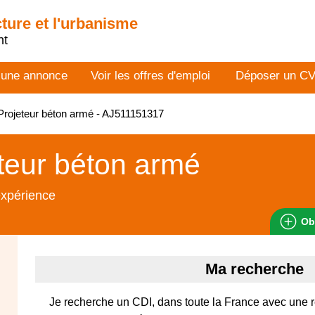
cture et l'urbanisme
nt
 une annonce
Voir les offres d'emploi
Déposer un C
rojeteur béton armé - AJ511151317
teur béton armé
expérience
Ob
Ma recherche
Je recherche un CDI, dans toute la France avec une 