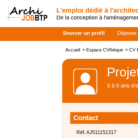
L'emploi dédié à l'archite
De la conception à l'aménageme
Sourcer un profil
Déposer
Accueil
>
Espace CVthèque
>
CV P
Proje
3 à 5 ans d'
Contact
Réf. AJ511151317