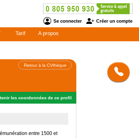
Se connecter
Créer un compte
V
Tarif
A propos
Retour à la CVthèque
tenir
les
coordonnées
de ce profil
rémunération entre 1500 et