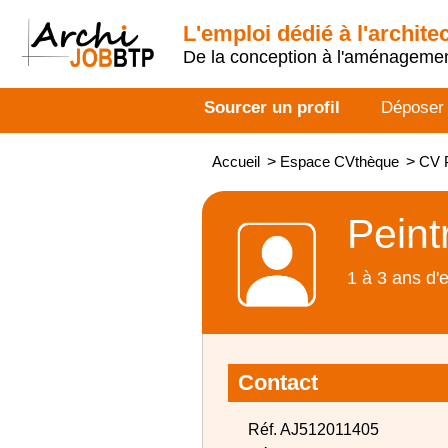
L'emploi dédié à l'archite
De la conception à l'aménageme
Sourcer un profil
Déposer
Accueil
>
Espace CVthèque
>
CV P
Peint
1 à 3 ans d'
Contact
Réf. AJ512011405