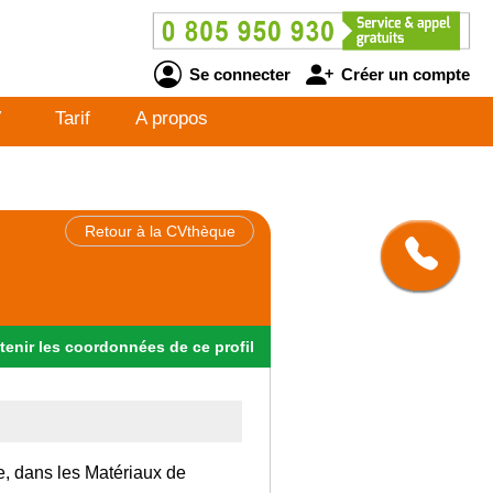
Se connecter
Créer un compte
V
Tarif
A propos
Retour à la CVthèque
tenir
les
coordonnées
de ce profil
ce, dans les Matériaux de