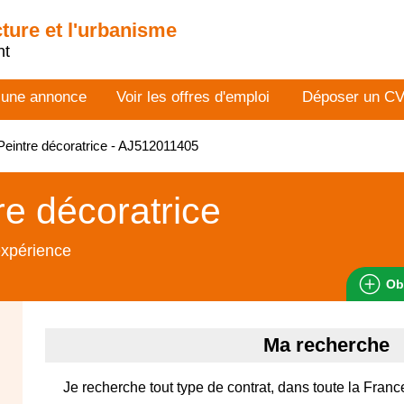
cture et l'urbanisme
nt
 une annonce
Voir les offres d'emploi
Déposer un C
eintre décoratrice - AJ512011405
re décoratrice
expérience
Ob
Ma recherche
Je recherche tout type de contrat, dans toute la Fran