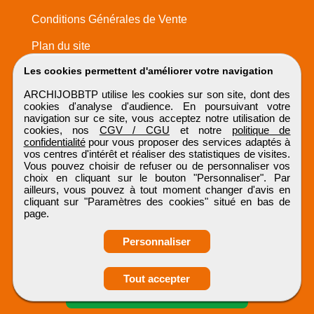
Conditions Générales de Vente
Plan du site
Les cookies permettent d'améliorer votre navigation
ARCHIJOBBTP utilise les cookies sur son site, dont des
cookies d'analyse d'audience. En poursuivant votre
navigation sur ce site, vous acceptez notre utilisation de
cookies, nos
CGV / CGU
et notre
politique de
confidentialité
pour vous proposer des services adaptés à
vos centres d'intérêt et réaliser des statistiques de visites.
Vous pouvez choisir de refuser ou de personnaliser vos
choix en cliquant sur le bouton "Personnaliser". Par
ailleurs, vous pouvez à tout moment changer d'avis en
cliquant sur "Paramètres des cookies" situé en bas de
page.
Personnaliser
Obtenir ses
Tout accepter
coordonnées
ARCHIJOBBTP
Tous droits réservés © 1999 - 2026