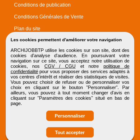
Conditions de publication
Conditions Générales de Vente
Plan du site
Les cookies permettent d'améliorer votre navigation
ARCHIJOBBTP utilise les cookies sur son site, dont des
cookies d'analyse d'audience. En poursuivant votre
navigation sur ce site, vous acceptez notre utilisation de
cookies, nos
CGV / CGU
et notre
politique de
confidentialité
pour vous proposer des services adaptés à
vos centres d'intérêt et réaliser des statistiques de visites.
Vous pouvez choisir de refuser ou de personnaliser vos
choix en cliquant sur le bouton "Personnaliser". Par
ailleurs, vous pouvez à tout moment changer d'avis en
cliquant sur "Paramètres des cookies" situé en bas de
page.
Personnaliser
Obtenir ses
Tout accepter
coordonnées
ARCHIJOBBTP