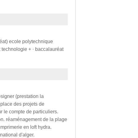
réat) ecole polytechnique
t technologie + · baccalauréat
igner (prestation la
place des projets de
le compte de particuliers.
ion. réaménagement de la plage
mprimerie en loft hydra.
ational d'alger.