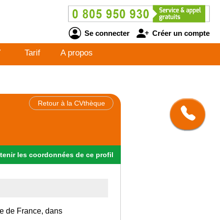
Se connecter
Créer un compte
V
Tarif
A propos
Retour à la CVthèque
tenir
les
coordonnées
de ce profil
Ile de France, dans