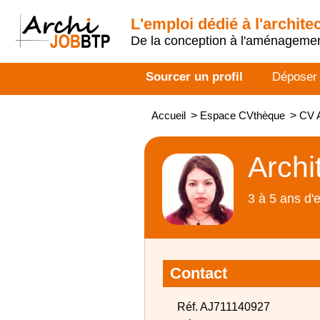
L'emploi dédié à l'archite
De la conception à l'aménageme
Sourcer un profil
Déposer
Accueil
>
Espace CVthèque
>
CV A
Archi
3 à 5 ans d'
Contact
Réf. AJ711140927