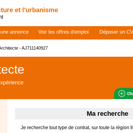
cture et l'urbanisme
nt
 une annonce
Voir les offres d'emploi
Déposer un C
rchitecte - AJ711140927
tecte
expérience
Ob
Ma recherche
Je recherche tout type de contrat, sur toute la région 