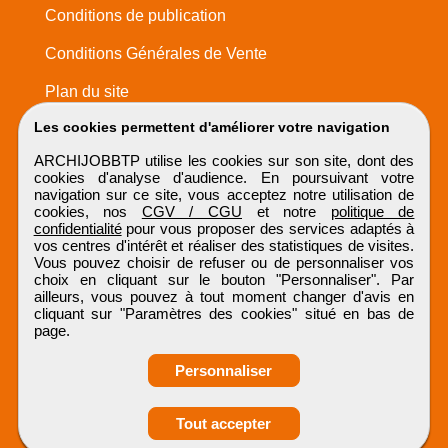
Conditions de publication
Conditions Générales de Vente
Plan du site
Les cookies permettent d'améliorer votre navigation
ARCHIJOBBTP utilise les cookies sur son site, dont des
cookies d'analyse d'audience. En poursuivant votre
navigation sur ce site, vous acceptez notre utilisation de
cookies, nos
CGV / CGU
et notre
politique de
confidentialité
pour vous proposer des services adaptés à
vos centres d'intérêt et réaliser des statistiques de visites.
Vous pouvez choisir de refuser ou de personnaliser vos
choix en cliquant sur le bouton "Personnaliser". Par
ailleurs, vous pouvez à tout moment changer d'avis en
cliquant sur "Paramètres des cookies" situé en bas de
page.
Personnaliser
Obtenir ses
Tout accepter
coordonnées
ARCHIJOBBTP