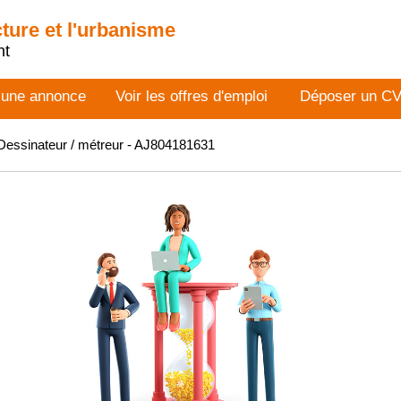
cture et l'urbanisme
nt
 une annonce
Voir les offres d'emploi
Déposer un C
essinateur / métreur - AJ804181631