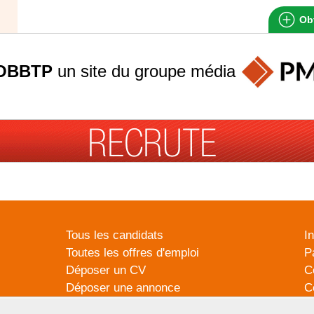
Obt
OBBTP
un site du groupe
média
Tous les candidats
I
Toutes les offres d'emploi
P
Déposer un CV
C
Déposer une annonce
C
Témoignages utilisateurs
P