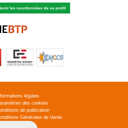
enir les coordonnées de ce profil
nformations légales
aramètres des cookies
onditions de publication
onditions Générales de Vente
lan du site