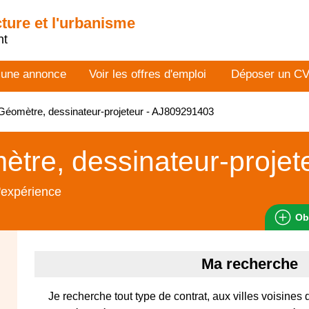
cture et l'urbanisme
nt
 une annonce
Voir les offres d'emploi
Déposer un C
éomètre, dessinateur-projeteur - AJ809291403
tre, dessinateur-projet
'expérience
Ob
Ma recherche
Je recherche tout type de contrat, aux villes voisines 