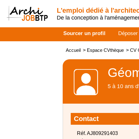
L'emploi dédié à l'archite
De la conception à l'aménageme
Sourcer un profil
Déposer
Accueil
>
Espace CVthèque
>
CV G
Géomè
5 à 10 ans d
Contact
Réf. AJ809291403