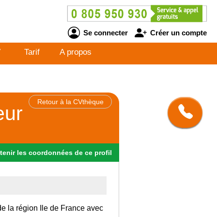
Se connecter
Créer un compte
V
Tarif
A propos
Retour à la CVthèque
eur
tenir
les
coordonnées
de ce profil
de la région Ile de France avec