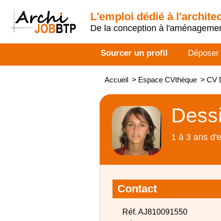
L'emploi dédié à l'archite
De la conception à l'aménageme
Sourcer un profil
Déposer
Accueil
>
Espace CVthèque
>
CV D
Dessi
1 à 3 ans d'
Contact
Réf. AJ810091550