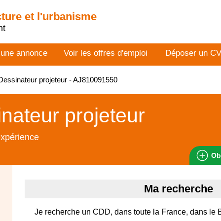
cture et l'urbanisme
nt
 une annonce
Voir les offres d'emploi
Déposer un C
essinateur projeteur - AJ810091550
nateur projeteur
expérience
Ob
Ma recherche
Je recherche un CDD, dans toute la France, dans le 