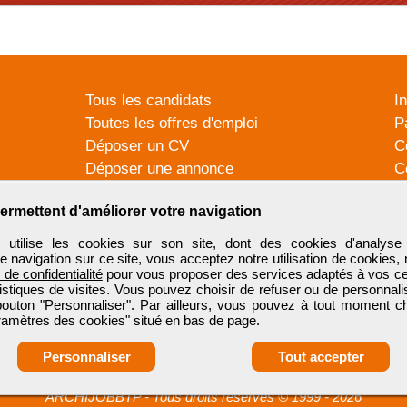
Tous les candidats
I
Toutes les offres d'emploi
P
Déposer un CV
C
Déposer une annonce
C
Témoignages utilisateurs
P
ermettent d'améliorer votre navigation
tilise les cookies sur son site, dont des cookies d'analyse 
e navigation sur ce site, vous acceptez notre utilisation de cookies,
e de confidentialité
pour vous proposer des services adaptés à vos cent
tistiques de visites. Vous pouvez choisir de refuser ou de personnal
 bouton "Personnaliser". Par ailleurs, vous pouvez à tout moment c
aramètres des cookies" situé en bas de page.
Personnaliser
Tout accepter
ARCHIJOBBTP
-
Tous droits réservés © 1999 - 2026