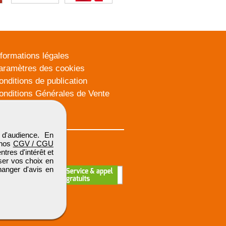
nformations légales
aramètres des cookies
onditions de publication
onditions Générales de Vente
lan du site
d'audience. En
 nos
CGV / CGU
res d'intérêt et
iser vos choix en
hanger d'avis en