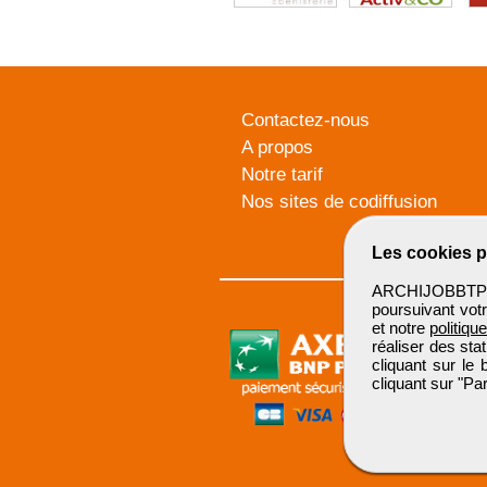
Contactez-nous
A propos
Notre tarif
Nos sites de codiffusion
Les cookies p
ARCHIJOBBTP u
poursuivant votr
et notre
politiqu
réaliser des sta
cliquant sur le
cliquant sur "P