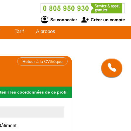
Se connecter
Créer un compte
V
Tarif
A propos
Retour à la CVthèque
tenir
les
coordonnées
de ce profil
Bâtiment.