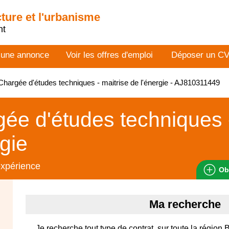
cture et l'urbanisme
nt
 une annonce
Voir les offres d'emploi
Déposer un C
hargée d'études techniques - maitrise de l'énergie - AJ810311449
ée d'études techniques -
rgie
expérience
Ob
Ma recherche
Je recherche tout type de contrat, sur toute la région 