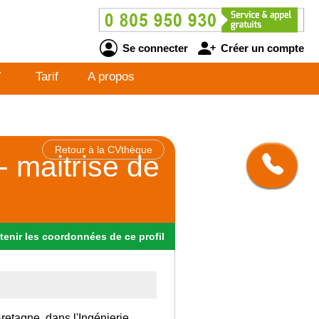
Se connecter
Créer un compte
V
Tarif
A propos
Retour à la CVthèque
 maitrise de
tenir
les
coordonnées
de ce profil
Bretagne, dans l'Ingénierie.