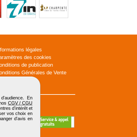
nformations légales
aramètres des cookies
onditions de publication
onditions Générales de Vente
lan du site
d'audience. En
 nos
CGV / CGU
res d'intérêt et
iser vos choix en
hanger d'avis en