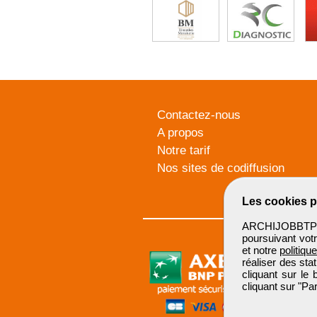
Contactez-nous
A propos
Notre tarif
Nos sites de codiffusion
Les cookies p
ARCHIJOBBTP u
poursuivant votr
et notre
politiqu
réaliser des sta
cliquant sur le
cliquant sur "P