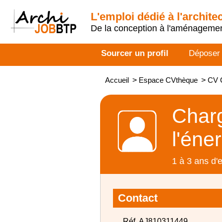
L'emploi dédié à l'archite
De la conception à l'aménageme
Sourcer un profil
Déposer
Accueil
>
Espace CVthèque
>
CV C
Charg
l'éne
1 à 3 ans d'
Contact
Réf. AJ810311449