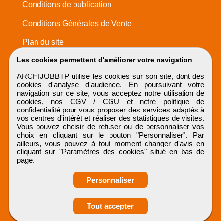
Conditions de publication
Conditions Générales de Vente
Plan du site
Les cookies permettent d'améliorer votre navigation
ARCHIJOBBTP utilise les cookies sur son site, dont des
cookies d'analyse d'audience. En poursuivant votre
navigation sur ce site, vous acceptez notre utilisation de
cookies, nos
CGV / CGU
et notre
politique de
confidentialité
pour vous proposer des services adaptés à
vos centres d'intérêt et réaliser des statistiques de visites.
Vous pouvez choisir de refuser ou de personnaliser vos
choix en cliquant sur le bouton "Personnaliser". Par
ailleurs, vous pouvez à tout moment changer d'avis en
cliquant sur "Paramètres des cookies" situé en bas de
page.
Personnaliser
Obtenir ses
Tout accepter
coordonnées
ARCHIJOBBTP