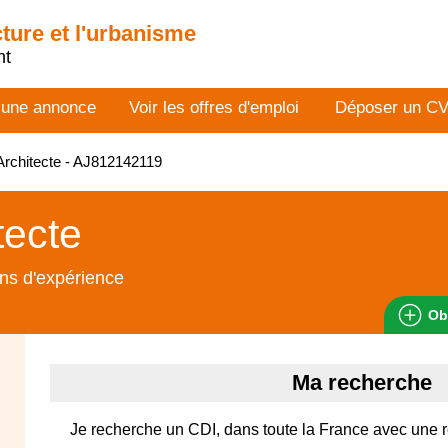
cture et l'urbanisme
nt
 une annonce
Voir les offres d'emploi
Déposer un C
rchitecte - AJ812142119
tecte
ns d'expérience
Ob
Ma recherche
Je recherche un CDI, dans toute la France avec une 