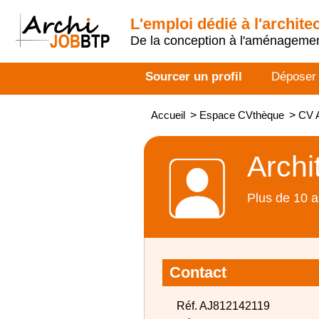
L'emploi dédié à l'archite
De la conception à l'aménageme
Sourcer un profil
Déposer
Accueil
>
Espace CVthèque
>
CV A
Archi
Plus de 10 a
Contact
Réf. AJ812142119