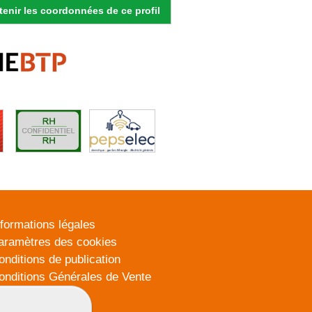
enir les coordonnées de ce profil
nformations légales
aramètres des cookies
onditions de publication
onditions Générales de Vente
lan du site