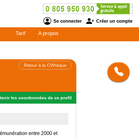
Se connecter
Créer un compte
V
Tarif
A propos
Retour à la CVthèque
tenir
les
coordonnées
de ce profil
rémunération entre 2000 et