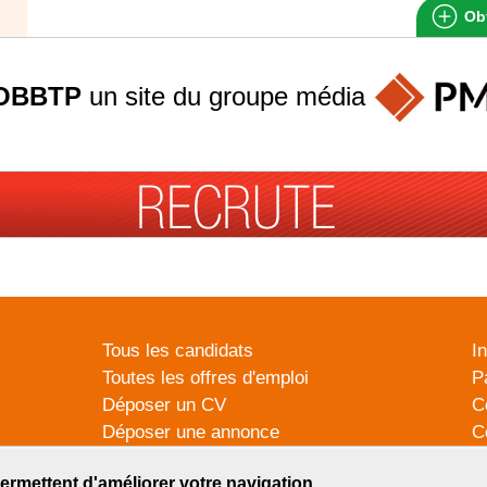
Obt
OBBTP
un site du groupe
média
Tous les candidats
I
Toutes les offres d'emploi
P
Déposer un CV
C
Déposer une annonce
C
Témoignages utilisateurs
P
ermettent d'améliorer votre navigation