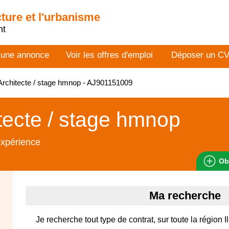
cture et l'urbanisme
nt
 une annonce
Voir les offres d'emploi
Déposer un C
rchitecte / stage hmnop - AJ901151009
tecte / stage hmnop
expérience
Ob
Ma recherche
Je recherche tout type de contrat, sur toute la région 