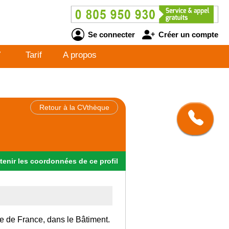
Se connecter
Créer un compte
V
Tarif
A propos
Retour à la CVthèque
tenir
les
coordonnées
de ce profil
Ile de France, dans le Bâtiment.