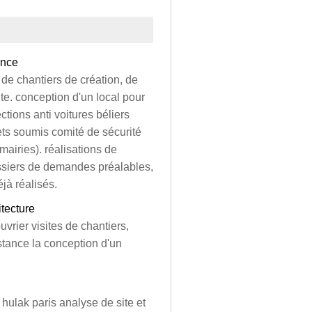
ance
s de chantiers de création, de
te. conception d'un local pour
ctions anti voitures béliers
ets soumis comité de sécurité
airies). réalisations de
ssiers de demandes préalables,
jà réalisés.
itecture
vrier visites de chantiers,
stance la conception d'un
 hulak paris analyse de site et