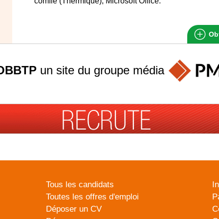
comfie (Thermique), Microsoft Office.
Obt
OBBTP
un site du groupe
média
Tous les candidats
I
Toutes les offres d'emploi
P
Déposer un CV
C