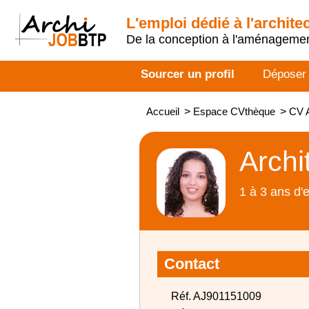
L'emploi dédié à l'archite
De la conception à l'aménageme
Sourcer un profil
Déposer
Accueil
>
Espace CVthèque
>
CV A
Archi
1 à 3 ans d'
Contact
Réf. AJ901151009