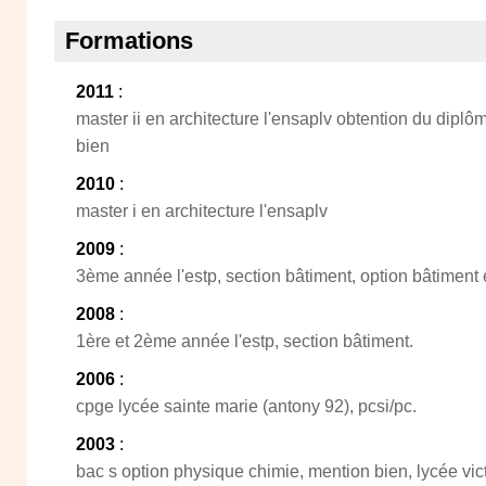
Formations
2011
:
master ii en architecture l'ensaplv obtention du diplô
bien
2010
:
master i en architecture l'ensaplv
2009
:
3ème année l'estp, section bâtiment, option bâtiment e
2008
:
1ère et 2ème année l'estp, section bâtiment.
2006
:
cpge lycée sainte marie (antony 92), pcsi/pc.
2003
:
bac s option physique chimie, mention bien, lycée vic